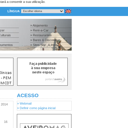
tará a consentir a sua utilização.
LÍNGUA
» Alojamento
azer
» Rent-a-Car
ulturais
» Restaurantes
» Bares & Discotecas
numentos
» Sites Nac. & Inter.
ACESSO
» Webmail
2014
» Definir como página inicial
16