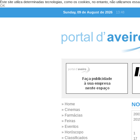
Este site utiliza determinadas tecnologias, como os cookies, no entanto, não utilizamos ess
OK
Sunday, 09 de August de 2026
13:48
NO
» Home
» Cinemas
20
» Farmácias
20
» Feiras
» Eventos
» Horóscopo
1
» Classificados
17