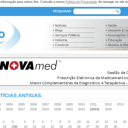
a informação para outros fins. Consulte a nossa
Política de Privacidade
. Ao navegar no site es
PESQUISAR
» Notícias
» Saúde
» Blogs
» Desporto & L
» Serviços Públicos
» Associações C
» Indústria
» Educação
» Comércio
» Museus & Mo
TÍCIAS ANTIGAS
03
2004
2005
2006
2007
2008
2009
2010
2011
2012
2013
15
2016
2017
2018
2019
2020
2021
2022
[2023]
2024
2
3
4
5
6
7
8
9
10
11
12
13
14
15
18
[19]
20
21
22
23
24
25
26
27
28
29
30