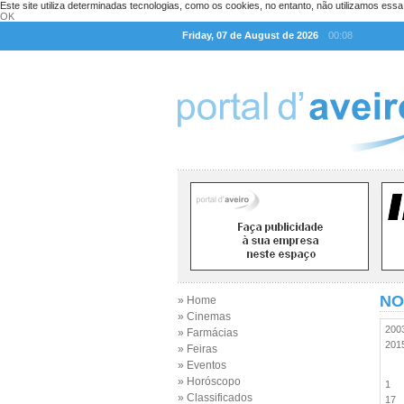
Este site utiliza determinadas tecnologias, como os cookies, no entanto, não utilizamos ess
OK
Friday, 07 de August de 2026
00:08
NO
» Home
» Cinemas
20
» Farmácias
20
» Feiras
» Eventos
» Horóscopo
1
» Classificados
17