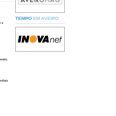
TEMPO
EM AVEIRO
o a
valis.
ndiais