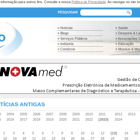
a informação para outros fins. Consulte a nossa
Política de Privacidade
. Ao navegar no site es
PESQUISAR
» Notícias
» Saúde
» Blogs
» Desporto & L
» Serviços Públicos
» Associações C
» Indústria
» Educação
» Comércio
» Museus & Mo
TÍCIAS ANTIGAS
03
2004
2005
2006
2007
2008
2009
2010
2011
2012
2013
15
2016
2017
2018
2019
2020
2021
2022
[2023]
2024
2
3
4
5
6
7
8
9
10
11
12
[13]
14
15
18
19
20
21
22
23
24
25
26
27
28
29
30