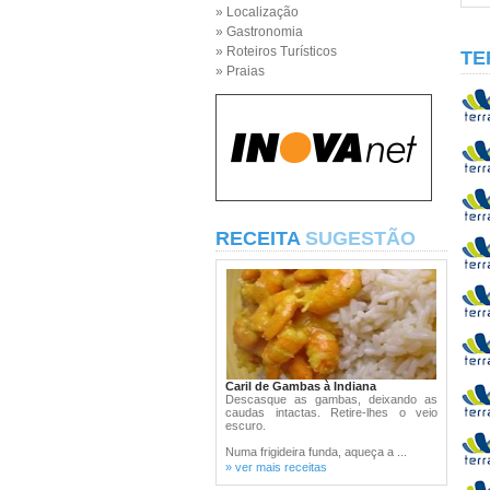
» Localização
» Gastronomia
» Roteiros Turísticos
TE
» Praias
RECEITA
SUGESTÃO
Caril de Gambas à Indiana
Descasque as gambas, deixando as
caudas intactas. Retire-lhes o veio
escuro.
Numa frigideira funda, aqueça a ...
» ver mais receitas