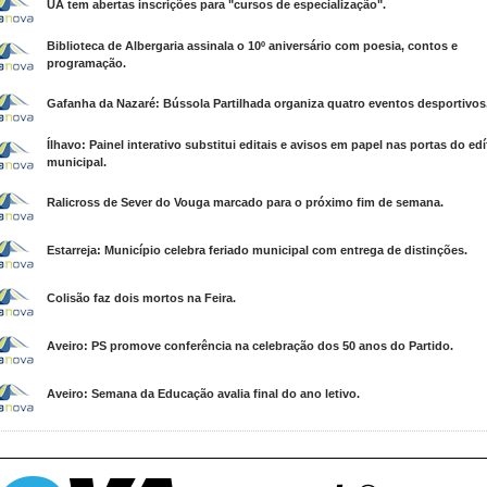
UA tem abertas inscrições para "cursos de especialização".
Biblioteca de Albergaria assinala o 10º aniversário com poesia, contos e
programação.
Gafanha da Nazaré: Bússola Partilhada organiza quatro eventos desportivos
Ílhavo: Painel interativo substitui editais e avisos em papel nas portas do edí
municipal.
Ralicross de Sever do Vouga marcado para o próximo fim de semana.
Estarreja: Município celebra feriado municipal com entrega de distinções.
Colisão faz dois mortos na Feira.
Aveiro: PS promove conferência na celebração dos 50 anos do Partido.
Aveiro: Semana da Educação avalia final do ano letivo.