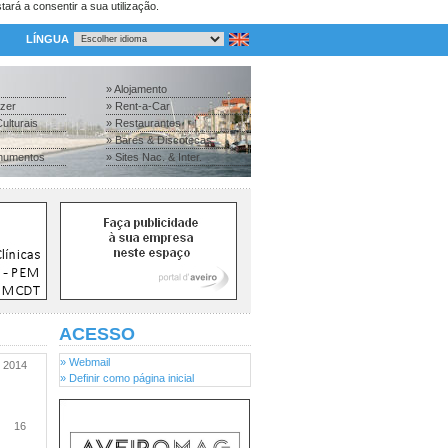
tará a consentir a sua utilização.
LÍNGUA
» Alojamento
azer
» Rent-a-Car
ulturais
» Restaurantes
» Bares & Discotecas
numentos
» Sites Nac. & Inter.
ACESSO
» Webmail
2014
» Definir como página inicial
16