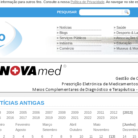
a informação para outros fins. Consulte a nossa
Política de Privacidade
. Ao navegar no site es
PESQUISAR
» Notícias
» Saúde
» Blogs
» Desporto & L
» Serviços Públicos
» Associações C
» Indústria
» Educação
» Comércio
» Museus & Mo
TÍCIAS ANTIGAS
03
2004
2005
2006
2007
2008
2009
2010
2011
2012
[2013]
15
2016
2017
2018
2019
2020
2021
2022
2023
2024
eiro
Fevereiro
Março
Abril
Maio
[Junho]
ho
Agosto
Setembro
Outubro
Novembro
Dezembr
2
3
4
5
6
7
8
9
10
11
12
[13]
14
15