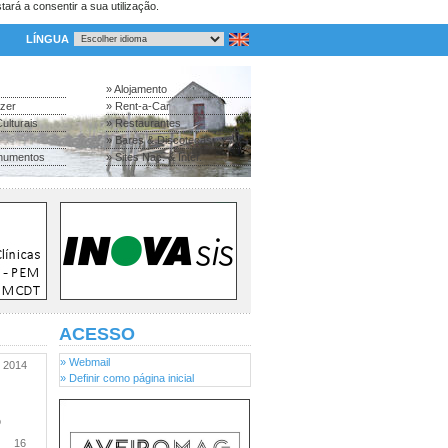
tará a consentir a sua utilização.
LÍNGUA
» Alojamento
azer
» Rent-a-Car
ulturais
» Restaurantes
» Bares & Discotecas
numentos
» Sites Nac. & Inter.
ACESSO
» Webmail
2014
» Definir como página inicial
o
16