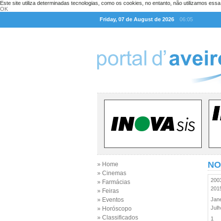
Este site utiliza determinadas tecnologias, como os cookies, no entanto, não utilizamos ess
OK
Friday, 07 de August de 2026
06:05
NO
» Home
» Cinemas
20
» Farmácias
20
» Feiras
» Eventos
Jan
Jul
» Horóscopo
» Classificados
1