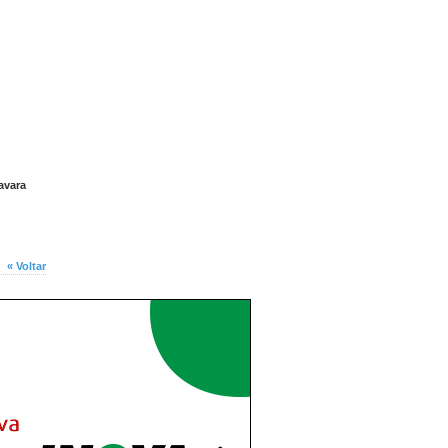
avara
« Voltar