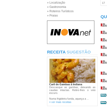
» Localização
17
» Gastronomia
» Roteiros Turísticos
» Praias
QU
RECEITA
SUGESTÃO
Caril de Gambas à Indiana
Descasque as gambas, deixando as
caudas intactas. Retire-lhes o veio
escuro.
Numa frigideira funda, aqueça a ...
» ver mais receitas