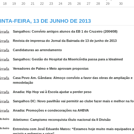
18
19
20
21
22
23
24
25
26
27
28
29
30
INTA-FEIRA, 13 DE JUNHO DE 2013
Sangalhos: Convívio antigos alunos da EB 1 do Cruzeiro (2004/08)
Revista de imprensa do Jornal da Bairrada de 13 de junho de 2013
Candidaturas ao arrendamento
Sangalhos: Gestão do Hospital da Misericórdia passa para a Idealmed
Vereadores de Palmo e Meio aprovam propostas
Casa Povo Am. Gândara: Almoço convívio a favor das obras de ampliação e
remodelação
Anadia: Hip Hop vai à Escola ajudar a perder peso
Sangalhos DC: Novo pavilhão vai permitir ao clube fazer mais e melhor na f
Anadia: Promoções e condecorações na AHBVA
Atletismo: Campismo reconquista título nacional da II Divisão
Entrevista com José Eduardo Matos: “Estamos hoje muito mais equipados p
resistir e enfrentar a crise”