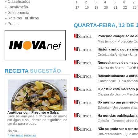
» Classificados
1
2
3
4
5
6
7
» Localização
17
18
19
20
21
22
2
» Gastronomia
» Roteiros Turísticos
» Praias
QUARTA-FEIRA, 13 DE 
Podendo alargar-se ao di
Mau tempo - Protecção Civi
História antiga que a me
Crónica da América - Uma 
Necessitamos de uma pol
Oliveira do Bairro - FUOB
RECEITA
SUGESTÃO
Reconhecimento a entida
Cantanhede - Gala homenag
O desfile está marcado p
Oliveira do Bairro - March
Só mesmo um primeiro-m
Editorial - Um deserto cha
Amêijoas com Presunto e Salsa
Há notícias publicadas 
Lave as amêijoas e deixe-as de molho
em água e sal, dentro do frigorífico, de
Opinião - Teremos ainda P
um dia para o outro.
Não se pode ser o centr
No dia ...
Universalidades - Que mo
» ver mais receitas