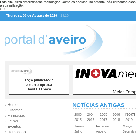
Este site utiliza determinadas tecnologias, como os cookies, no entanto, não utilizamos ess
a sua utilização.
OK
Thursday, 06 de August de 2026
13:26
NOTÍCIAS ANTIGAS
» Home
» Cinemas
2003
2004
2005
2006
[2007]
» Farmácias
2015
2016
2017
2018
2019
» Feiras
» Eventos
Janeiro
Fevereiro
Março
Julho
Agosto
Setemb
» Horóscopo