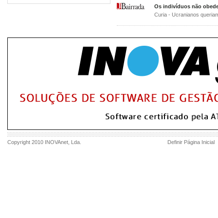
Os indivíduos não obede
Curia - Ucranianos queri
Copyright 2010
INOVAnet
, Lda.
Definir Página Inicial