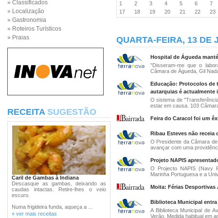
» Classificados
1
2
3
4
5
6
7
» Localização
17
18
19
20
21
22
2
» Gastronomia
» Roteiros Turísticos
» Praias
QUARTA-FEIRA, 13 DE 
Hospital de Águeda mantém
"Disseram-me que o labora
Câmara de Águeda, Gil Nadai
Educação: Protocolos de 
autarquias é actualmente 
O sistema de "Transferênci
estar em causa. 103 Câmaras
RECEITA
SUGESTÃO
Feira do Caracol foi um êx
Ribau Esteves não receia 
O Presidente da Câmara de 
avançar com uma providência
Projeto NAPIS apresentad
O Projecto NAPIS (Navy Po
Marinha Portuguesa e a Unive
Caril de Gambas à Indiana
Descasque as gambas, deixando as
Moita: Férias Desportivas
caudas intactas. Retire-lhes o veio
escuro.
Biblioteca Municipal entr
Numa frigideira funda, aqueça a ...
A Biblioteca Municipal de A
» ver mais receitas
Verão. Medida habitual em an