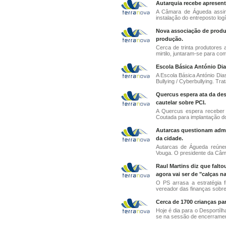
Autarquia recebe apresent
A Câmara de Águeda assina
instalação do entreposto logí
Nova associação de produt
produção.
Cerca de trinta produtores
mirtilo, juntaram-se para com
Escola Básica António Di
A Escola Básica António Di
Bullying / Cyberbullying. Tra
Quercus espera ata da des
cautelar sobre PCI.
A Quercus espera receber 
Coutada para implantação do
Autarcas questionam admin
da cidade.
Autarcas de Águeda reúnem
Vouga. O presidente da Câmar
Raul Martins diz que falt
agora vai ser de "calças n
O PS arrasa a estratégia 
vereador das finanças sobre o
Cerca de 1700 crianças pa
Hoje é dia para o Desportíl
se na sessão de encerramen