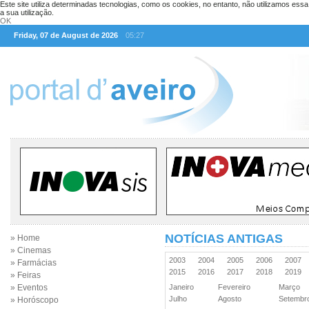
Este site utiliza determinadas tecnologias, como os cookies, no entanto, não utilizamos ess
a sua utilização.
OK
Friday, 07 de August de 2026
05:27
NOTÍCIAS ANTIGAS
» Home
» Cinemas
2003
2004
2005
2006
2007
» Farmácias
2015
2016
2017
2018
2019
» Feiras
» Eventos
Janeiro
Fevereiro
Março
Julho
Agosto
Setemb
» Horóscopo