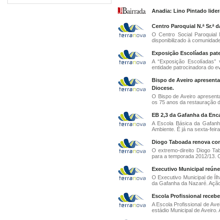
Anadia: Lino Pintado lide
Centro Paroquial N.ª Sr.ª 
O Centro Social Paroquial
disponibilizado à comunidade
Exposição Escolíadas pate
A “Exposição Escolíadas” v
entidade patrocinadora do ev
Bispo de Aveiro apresent
Diocese.
O Bispo de Aveiro apresenta
os 75 anos da restauração d
EB 2,3 da Gafanha da Enc
A Escola Básica da Gafanh
Ambiente. É já na sexta-feira
Diogo Taboada renova con
O extremo-direito Diogo Ta
para a temporada 2012/13. O 
Executivo Municipal reúne 
O Executivo Municipal de Ílh
da Gafanha da Nazaré. Ação
Escola Profissional receb
A Escola Profissional de Av
estádio Municipal de Aveiro. 