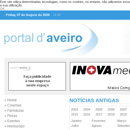
Este site utiliza determinadas tecnologias, como os cookies, no entanto, não utilizamos ess
a sua utilização.
OK
Friday, 07 de August de 2026
14:46
NOTÍCIAS ANTIGAS
» Home
» Cinemas
2003
2004
2005
2006
2007
» Farmácias
2015
2016
2017
2018
2019
» Feiras
» Eventos
Janeiro
Fevereiro
Março
Julho
Agosto
Setemb
» Horóscopo