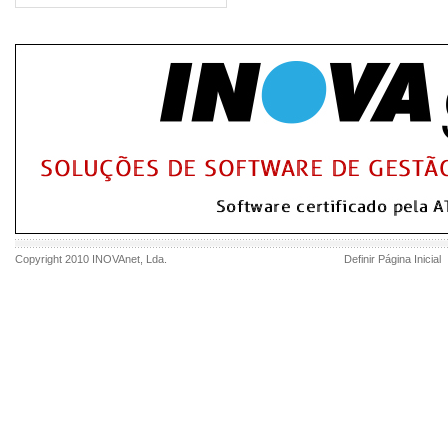
Copyright 2010
INOVAnet
, Lda.
Definir Página Inicial