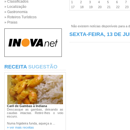
» Classificados
1
2
3
4
5
6
7
» Localização
17
18
19
20
21
22
2
» Gastronomia
» Roteiros Turísticos
» Praias
Não existem notícias disponíveis para a d
SEXTA-FEIRA, 13 DE J
RECEITA
SUGESTÃO
Caril de Gambas à Indiana
Descasque as gambas, deixando as
caudas intactas. Retire-lhes o veio
escuro.
Numa frigideira funda, aqueça a ...
» ver mais receitas