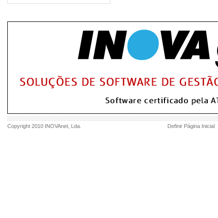
Copyright 2010
INOVAnet
, Lda.
Definir Página Inicial