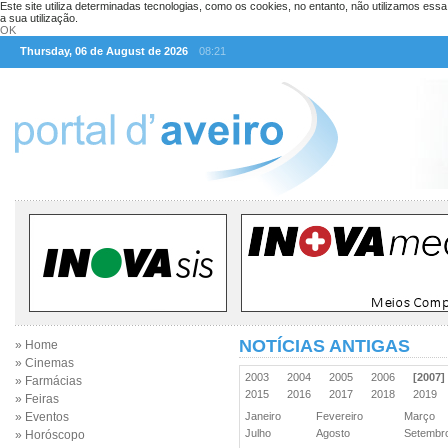
Este site utiliza determinadas tecnologias, como os cookies, no entanto, não utilizamos ess
a sua utilização.
OK
Thursday, 06 de August de 2026
08:21
NOTÍCIAS ANTIGAS
» Home
» Cinemas
2003
2004
2005
2006
[2007]
» Farmácias
2015
2016
2017
2018
2019
» Feiras
» Eventos
Janeiro
Fevereiro
Março
Julho
Agosto
Setemb
» Horóscopo