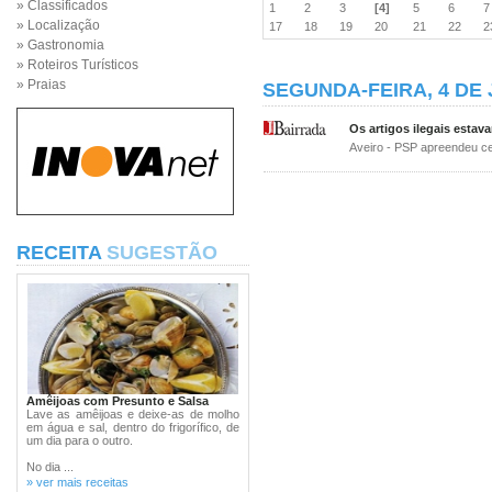
» Classificados
1
2
3
[4]
5
6
» Localização
17
18
19
20
21
22
» Gastronomia
» Roteiros Turísticos
» Praias
SEGUNDA-FEIRA, 4 DE 
Os artigos ilegais estav
Aveiro - PSP apreendeu ce
RECEITA
SUGESTÃO
Amêijoas com Presunto e Salsa
Lave as amêijoas e deixe-as de molho
em água e sal, dentro do frigorífico, de
um dia para o outro.
No dia ...
» ver mais receitas