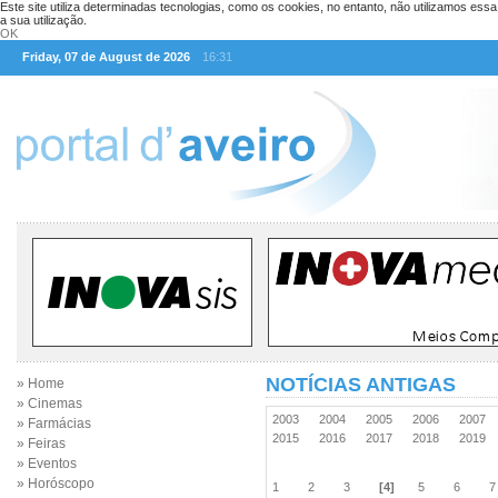
Este site utiliza determinadas tecnologias, como os cookies, no entanto, não utilizamos ess
a sua utilização.
OK
Friday, 07 de August de 2026
16:31
NOTÍCIAS ANTIGAS
» Home
» Cinemas
2003
2004
2005
2006
2007
» Farmácias
2015
2016
2017
2018
2019
» Feiras
» Eventos
» Horóscopo
1
2
3
[4]
5
6