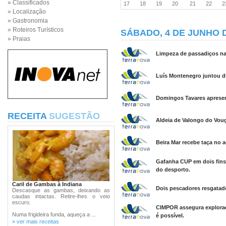
» Classificados
17
18
19
20
21
22
» Localização
» Gastronomia
» Roteiros Turísticos
SÁBADO, 4 DE JUNHO D
» Praias
Limpeza de passadiços nas
Luís Montenegro juntou dis
Domingos Tavares apresen
RECEITA
SUGESTÃO
Aldeia de Valongo do Voug
Beira Mar recebe taça no 
Gafanha CUP em dois fins
do desporto.
Caril de Gambas à Indiana
Dois pescadores resgatad
Descasque as gambas, deixando as
caudas intactas. Retire-lhes o veio
escuro.
CIMPOR assegura exploraç
Numa frigideira funda, aqueça a ...
é possível.
» ver mais receitas