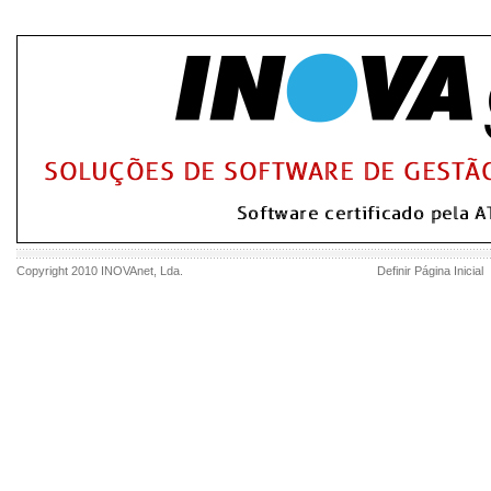
Copyright 2010
INOVAnet
, Lda.
Definir Página Inicial