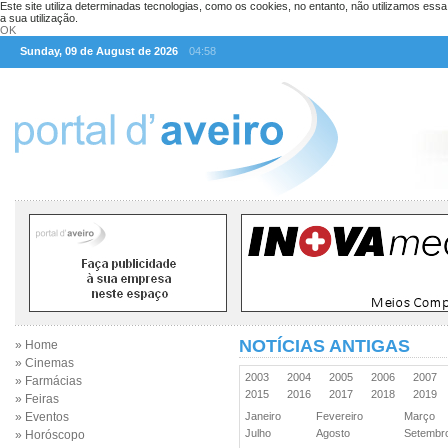
Este site utiliza determinadas tecnologias, como os cookies, no entanto, não utilizamos ess
a sua utilização.
OK
Sunday, 09 de August de 2026
04:58
NOTÍCIAS ANTIGAS
» Home
» Cinemas
2003
2004
2005
2006
2007
» Farmácias
2015
2016
2017
2018
2019
» Feiras
» Eventos
Janeiro
Fevereiro
Março
Julho
Agosto
Setemb
» Horóscopo