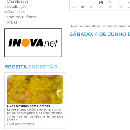
» Classificados
1
2
3
[4]
5
6
» Localização
17
18
19
20
21
22
» Gastronomia
» Roteiros Turísticos
» Praias
Não existem notícias disponíveis para a d
SÁBADO, 4 DE JUNHO D
RECEITA
SUGESTÃO
Ovos Mexidos com Gambas
Leva-se uma frigideira ao lume, com um
pouco de margarina e os alhos picados.
Juntam-se as gambas e tempera-se
com sal ...
» ver mais receitas