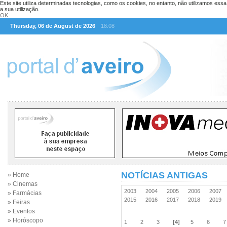
Este site utiliza determinadas tecnologias, como os cookies, no entanto, não utilizamos ess
a sua utilização.
OK
Thursday, 06 de August de 2026
18:08
NOTÍCIAS ANTIGAS
» Home
» Cinemas
2003
2004
2005
2006
2007
» Farmácias
2015
2016
2017
2018
2019
» Feiras
» Eventos
» Horóscopo
1
2
3
[4]
5
6