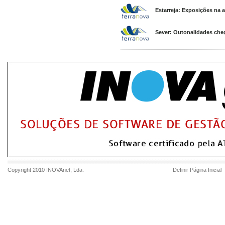
Estarreja: Exposições na 
Sever: Outonalidades che
Copyright 2010
INOVAnet
, Lda.
Definir Página Inicial