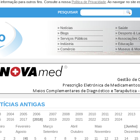
a informação para outros fins. Consulte a nossa
Política de Privacidade
. Ao navegar no site es
PESQUISAR
» Notícias
» Saúde
» Blogs
» Desporto & L
» Serviços Públicos
» Associações C
» Indústria
» Educação
» Comércio
» Museus & Mo
TÍCIAS ANTIGAS
03
2004
2005
2006
2007
2008
2009
2010
2011
2012
2013
15
2016
2017
[2018]
2019
2020
2021
2022
2023
2024
eiro
Fevereiro
Março
Abril
Maio
[Junho]
ho
Agosto
Setembro
Outubro
Novembro
Dezembr
2
3
[4]
5
6
7
8
9
10
11
12
13
14
15