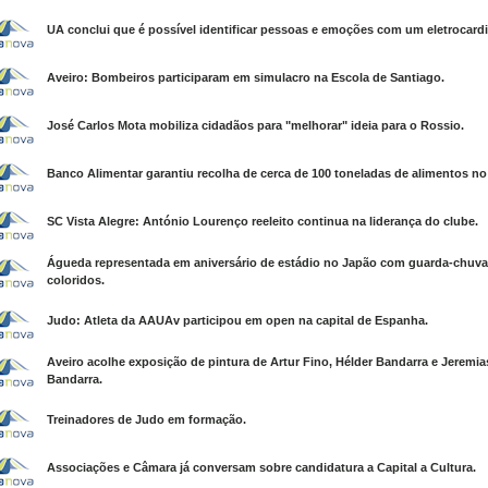
UA conclui que é possível identificar pessoas e emoções com um eletrocard
Aveiro: Bombeiros participaram em simulacro na Escola de Santiago.
José Carlos Mota mobiliza cidadãos para "melhorar" ideia para o Rossio.
Banco Alimentar garantiu recolha de cerca de 100 toneladas de alimentos no 
SC Vista Alegre: António Lourenço reeleito continua na liderança do clube.
Águeda representada em aniversário de estádio no Japão com guarda-chuv
coloridos.
Judo: Atleta da AAUAv participou em open na capital de Espanha.
Aveiro acolhe exposição de pintura de Artur Fino, Hélder Bandarra e Jeremia
Bandarra.
Treinadores de Judo em formação.
Associações e Câmara já conversam sobre candidatura a Capital a Cultura.