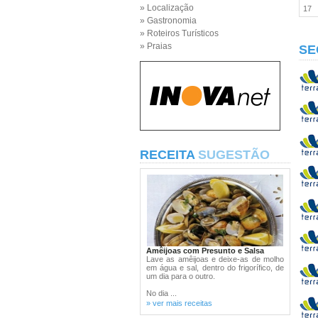
» Localização
17
» Gastronomia
» Roteiros Turísticos
» Praias
SE
RECEITA
SUGESTÃO
Amêijoas com Presunto e Salsa
Lave as amêijoas e deixe-as de molho
em água e sal, dentro do frigorífico, de
um dia para o outro.
No dia ...
» ver mais receitas