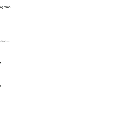
iograma.
distrito.
as
s