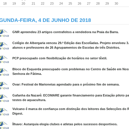
18
19
20
21
22
23
24
25
26
27
28
29
30
GUNDA-FEIRA, 4 DE JUNHO DE 2018
GNR apreendeu 23 artigos contrafeitos a vendedora na Praia da Barra.
Colégio de Albergaria venceu 29.ª Edição das Escolíadas. Projeto envolveu 3
alunos e professores de 26 Agrupamentos de Escolas de três Distritos.
PCP preocupado com flexibilização de horários no setor têxtil.
Bloco de Esquerda preocupado com problemas no Centro de Saúde em Nos
Senhora de Fátima.
Ovar: Festival de Marionetas agendado para o próximo fim de semana.
Gafanha da Nazaré: ECOMARE garante financiamento para Estação piloto pa
testes de aquacultura.
Vulcano é marca de confiança com distinção dos leitores das Selecções do 
Digest.
Ílhavo: Autarquia elogia clubes e atletas pelos sucessos desportivos.