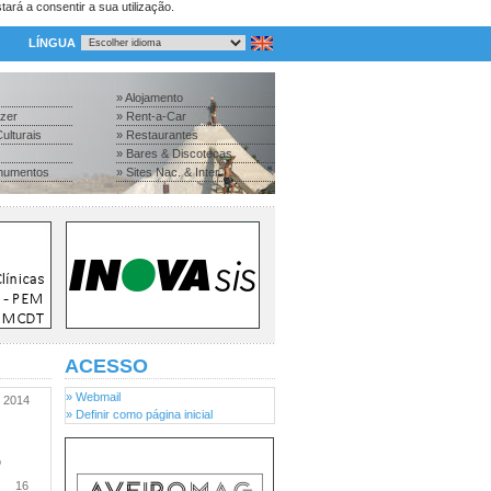
tará a consentir a sua utilização.
LÍNGUA
» Alojamento
azer
» Rent-a-Car
ulturais
» Restaurantes
» Bares & Discotecas
numentos
» Sites Nac. & Inter.
ACESSO
» Webmail
2014
» Definir como página inicial
o
16