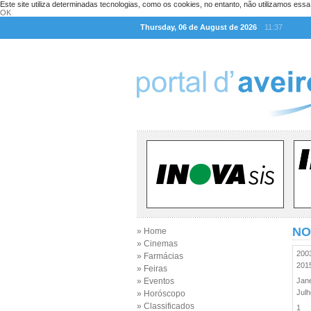
Este site utiliza determinadas tecnologias, como os cookies, no entanto, não utilizamos ess
OK
Thursday, 06 de August de 2026
11:37
NO
» Home
» Cinemas
20
» Farmácias
20
» Feiras
» Eventos
Jan
Jul
» Horóscopo
» Classificados
1