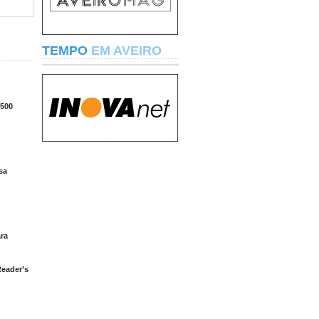
TEMPO
EM AVEIRO
.500
sa
ra
Reader’s