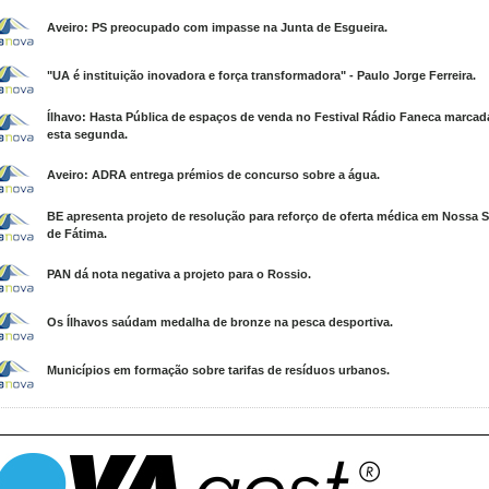
Aveiro: PS preocupado com impasse na Junta de Esgueira.
"UA é instituição inovadora e força transformadora" - Paulo Jorge Ferreira.
Ílhavo: Hasta Pública de espaços de venda no Festival Rádio Faneca marcad
esta segunda.
Aveiro: ADRA entrega prémios de concurso sobre a água.
BE apresenta projeto de resolução para reforço de oferta médica em Nossa 
de Fátima.
PAN dá nota negativa a projeto para o Rossio.
Os Ílhavos saúdam medalha de bronze na pesca desportiva.
Municípios em formação sobre tarifas de resíduos urbanos.