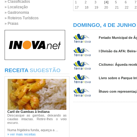
» Classificados
1
2
3
[4]
5
6
» Localização
17
18
19
20
21
22
» Gastronomia
» Roteiros Turísticos
» Praias
DOMINGO, 4 DE JUNHO 
Feriado Municipal de Ág
I Divisão da AFA: Beira
Ciclismo: Águeda rece
RECEITA
SUGESTÃO
Livro sobre o Parque In
Ílhavo com representaç
Caril de Gambas à Indiana
Descasque as gambas, deixando as
caudas intactas. Retire-lhes o veio
escuro.
Numa frigideira funda, aqueça a ...
» ver mais receitas