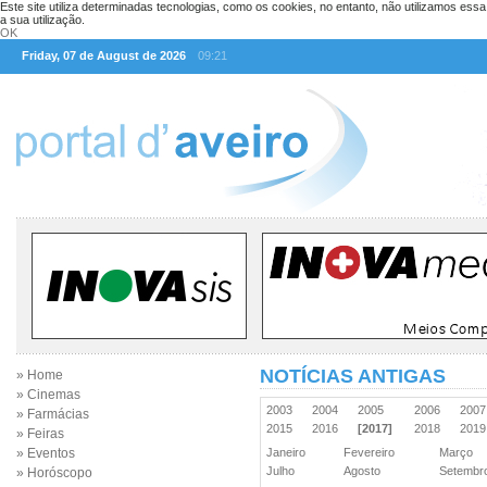
Este site utiliza determinadas tecnologias, como os cookies, no entanto, não utilizamos ess
a sua utilização.
OK
Friday, 07 de August de 2026
09:21
NOTÍCIAS ANTIGAS
» Home
» Cinemas
2003
2004
2005
2006
200
» Farmácias
2015
2016
[2017]
2018
201
» Feiras
» Eventos
Janeiro
Fevereiro
Março
Julho
Agosto
Setemb
» Horóscopo