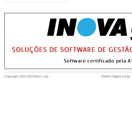
Copyright 2010
INOVAnet
, Lda.
Definir Página Inicial