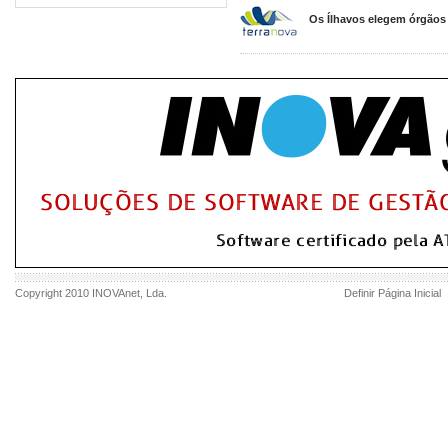
Os Ílhavos elegem órgãos 
Copyright 2010
INOVAnet
, Lda.
Definir Página Inicial