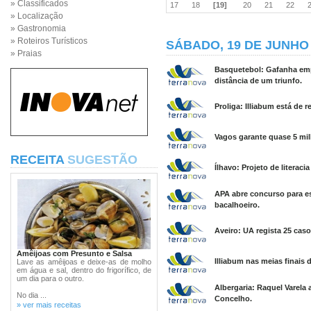
» Classificados
17
18
[19]
20
21
22
» Localização
» Gastronomia
» Roteiros Turísticos
SÁBADO, 19 DE JUNHO 
» Praias
Basquetebol: Gafanha empat
distância de um triunfo.
Proliga: Illiabum está de r
Vagos garante quase 5 milh
RECEITA
SUGESTÃO
Ílhavo: Projeto de literac
APA abre concurso para esc
bacalhoeiro.
Aveiro: UA regista 25 caso
Amêijoas com Presunto e Salsa
Illiabum nas meias finais d
Lave as amêijoas e deixe-as de molho
em água e sal, dentro do frigorífico, de
um dia para o outro.
Albergaria: Raquel Varela 
No dia ...
Concelho.
» ver mais receitas