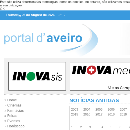
Este site utiliza determinadas tecnologias, como os cookies, no entanto, não utilizamos ess
a sua utilização.
OK
Thursday, 06 de August de 2026
23:17
NOTÍCIAS ANTIGAS
» Home
» Cinemas
2003
2004
2005
2006
2007
» Farmácias
2015
2016
2017
2018
2019
» Feiras
» Eventos
» Horóscopo
1
2
3
4
5
6