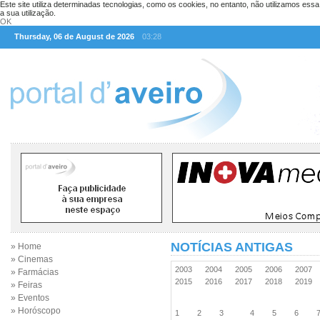
Este site utiliza determinadas tecnologias, como os cookies, no entanto, não utilizamos ess
a sua utilização.
OK
Thursday, 06 de August de 2026
03:28
NOTÍCIAS ANTIGAS
» Home
» Cinemas
2003
2004
2005
2006
2007
» Farmácias
2015
2016
2017
2018
2019
» Feiras
» Eventos
» Horóscopo
1
2
3
4
5
6