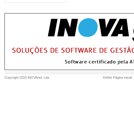
Copyright 2010
INOVAnet
, Lda.
Definir Página Inicial