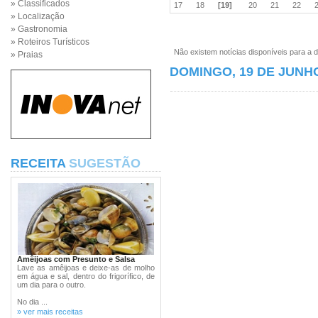
» Classificados
17
18
[19]
20
21
22
» Localização
» Gastronomia
» Roteiros Turísticos
Não existem notícias disponíveis para a d
» Praias
DOMINGO, 19 DE JUNHO
RECEITA
SUGESTÃO
Amêijoas com Presunto e Salsa
Lave as amêijoas e deixe-as de molho
em água e sal, dentro do frigorífico, de
um dia para o outro.
No dia ...
» ver mais receitas