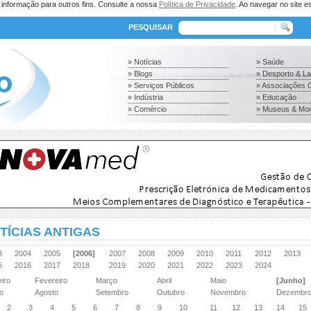
a informação para outros fins. Consulte a nossa
Política de Privacidade
. Ao navegar no site es
PESQUISAR
» Notícias
» Saúde
» Blogs
» Desporto & L
» Serviços Públicos
» Associações C
» Indústria
» Educação
» Comércio
» Museus & Mo
TÍCIAS ANTIGAS
03
2004
2005
[2006]
2007
2008
2009
2010
2011
2012
2013
15
2016
2017
2018
2019
2020
2021
2022
2023
2024
eiro
Fevereiro
Março
Abril
Maio
[Junho]
ho
Agosto
Setembro
Outubro
Novembro
Dezembr
2
3
4
5
6
7
8
9
10
11
12
13
14
15