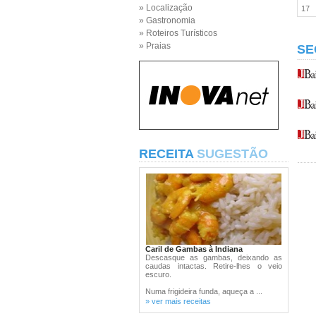
» Localização
17
» Gastronomia
» Roteiros Turísticos
» Praias
SE
RECEITA
SUGESTÃO
Caril de Gambas à Indiana
Descasque as gambas, deixando as
caudas intactas. Retire-lhes o veio
escuro.
Numa frigideira funda, aqueça a ...
» ver mais receitas