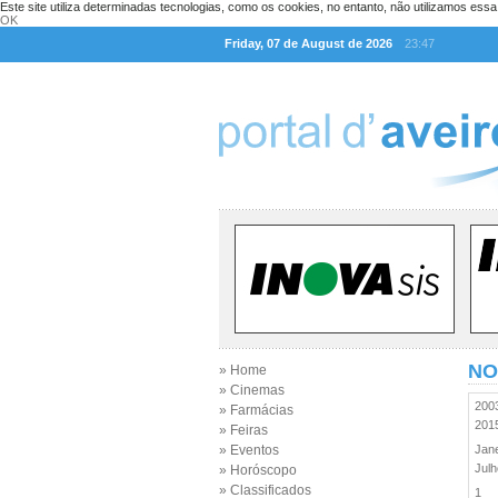
Este site utiliza determinadas tecnologias, como os cookies, no entanto, não utilizamos ess
OK
Friday, 07 de August de 2026
23:47
NO
» Home
» Cinemas
20
» Farmácias
20
» Feiras
» Eventos
Jan
Jul
» Horóscopo
» Classificados
1