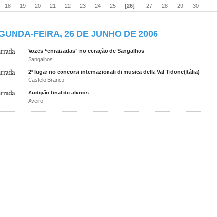
18
19
20
21
22
23
24
25
[26]
27
28
29
30
GUNDA-FEIRA, 26 DE JUNHO DE 2006
Vozes “enraizadas” no coração de Sangalhos
Sangalhos
2º lugar no concorsi internazionali di musica della Val Tidone(Itália)
Castelo Branco
Audição final de alunos
Aveiro