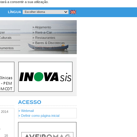
tará a consentir a sua utilização.
LÍNGUA
» Alojamento
azer
» Rent-a-Car
ulturais
» Restaurantes
» Bares & Discotecas
numentos
» Sites Nac. & Inter.
ACESSO
» Webmail
2014
» Definir como página inicial
o
16