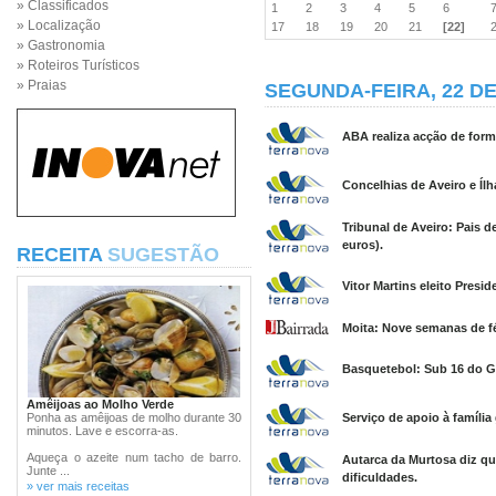
» Classificados
1
2
3
4
5
6
» Localização
17
18
19
20
21
[22]
» Gastronomia
» Roteiros Turísticos
» Praias
SEGUNDA-FEIRA, 22 DE
ABA realiza acção de form
Concelhias de Aveiro e Íl
Tribunal de Aveiro: Pais 
euros).
RECEITA
SUGESTÃO
Vitor Martins eleito Pres
Moita: Nove semanas de fé
Basquetebol: Sub 16 do G
Amêijoas ao Molho Verde
Ponha as amêijoas de molho durante 30
Serviço de apoio à família
minutos. Lave e escorra-as.
Aqueça o azeite num tacho de barro.
Autarca da Murtosa diz qu
Junte ...
dificuldades.
» ver mais receitas