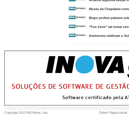
Arranca segunda edição d
Museu da Chapelaria com
Bispo profere palestra sob
“Fun Zone” vai tomar cont
Aveirenses celebram o Sol
Copyright 2010
INOVAnet
, Lda.
Definir Página Inicial