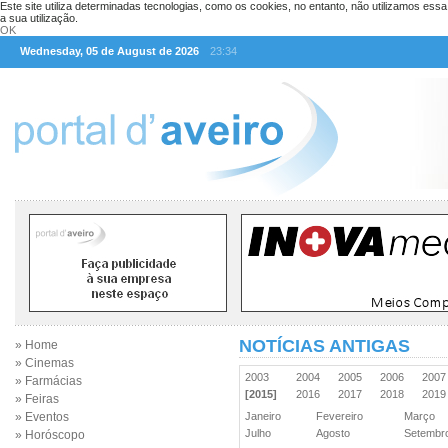
Este site utiliza determinadas tecnologias, como os cookies, no entanto, não utilizamos ess
a sua utilização.
OK
Wednesday, 05 de August de 2026
23:34
NOTÍCIAS ANTIGAS
» Home
» Cinemas
2003
2004
2005
2006
200
» Farmácias
[2015]
2016
2017
2018
201
» Feiras
» Eventos
Janeiro
Fevereiro
Março
Julho
Agosto
Setemb
» Horóscopo