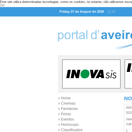
Este site utiliza determinadas tecnologias, como os cookies, no entanto, não utilizamos ess
OK
Friday, 07 de August de 2026
21:33
NO
» Home
» Cinemas
20
» Farmácias
20
» Feiras
» Eventos
Jan
Jul
» Horóscopo
» Classificados
1