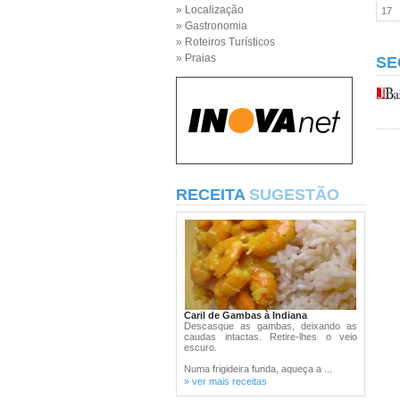
» Localização
17
» Gastronomia
» Roteiros Turísticos
» Praias
SE
RECEITA
SUGESTÃO
Caril de Gambas à Indiana
Descasque as gambas, deixando as
caudas intactas. Retire-lhes o veio
escuro.
Numa frigideira funda, aqueça a ...
» ver mais receitas