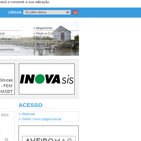
tará a consentir a sua utilização.
LÍNGUA
» Alojamento
azer
» Rent-a-Car
ulturais
» Restaurantes
» Bares & Discotecas
numentos
» Sites Nac. & Inter.
ACESSO
» Webmail
2014
» Definir como página inicial
o
16