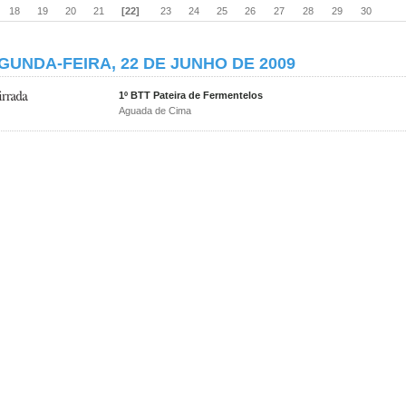
18
19
20
21
[22]
23
24
25
26
27
28
29
30
GUNDA-FEIRA, 22 DE JUNHO DE 2009
1º BTT Pateira de Fermentelos
Aguada de Cima