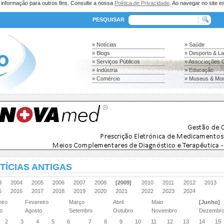
a informação para outros fins. Consulte a nossa
Política de Privacidade
. Ao navegar no site es
PESQUISAR
» Notícias
» Saúde
» Blogs
» Desporto & L
» Serviços Públicos
» Associações C
» Indústria
» Educação
» Comércio
» Museus & Mo
TÍCIAS ANTIGAS
03
2004
2005
2006
2007
2008
[2009]
2010
2011
2012
2013
15
2016
2017
2018
2019
2020
2021
2022
2023
2024
eiro
Fevereiro
Março
Abril
Maio
[Junho]
ho
Agosto
Setembro
Outubro
Novembro
Dezembr
2
3
4
5
6
7
8
9
10
11
12
13
14
15