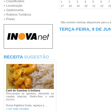
» Classificados
1
2
3
4
5
6
» Localização
17
18
19
20
21
22
2
» Gastronomia
» Roteiros Turísticos
» Praias
Não existem notícias disponíveis para a d
TERÇA-FEIRA, 9 DE JU
RECEITA
SUGESTÃO
Caril de Gambas à Indiana
Descasque as gambas, deixando as
caudas intactas. Retire-lhes o veio
escuro.
Numa frigideira funda, aqueça a ...
» ver mais receitas