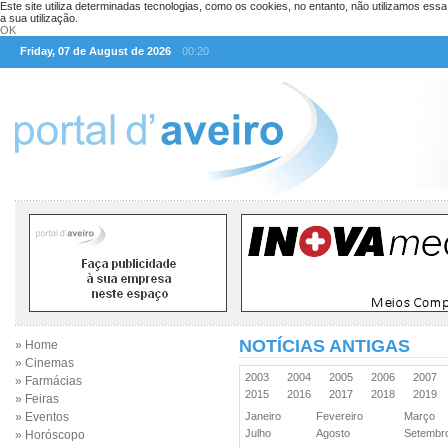
Este site utiliza determinadas tecnologias, como os cookies, no entanto, não utilizamos ess
a sua utilização.
OK
Friday, 07 de August de 2026
00:20
NOTÍCIAS ANTIGAS
» Home
» Cinemas
2003
2004
2005
2006
2007
» Farmácias
2015
2016
2017
2018
2019
» Feiras
» Eventos
Janeiro
Fevereiro
Março
Julho
Agosto
Setemb
» Horóscopo