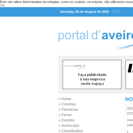
Este site utiliza determinadas tecnologias, como os cookies, no entanto, não utilizamos ess
OK
Saturday, 08 de August de 2026
15:30
NO
» Home
» Cinemas
20
» Farmácias
20
» Feiras
» Eventos
Jan
Jul
» Horóscopo
» Classificados
1