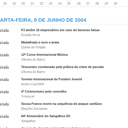
18
19
20
21
22
23
24
25
26
27
28
29
30
ARTA-FEIRA, 9 DE JUNHO DE 2004
PJ detém 16 empresários em caso de facturas falsas
Evasão fiscal
Medalhada a ouro e prata
Quinta do Ortigão
12º Curso Internacional Música
Oliveira do Bairro
Tesoureiro condenado pela prática de crime de peculat
Oliveira do Bairro
Torneio Internacional de Futebol Juvenil
Aveiro Cup'2004
2º Cicloturismo pelo concelho
Troviscal
Sousa Franco morre na sequência de ataque cardíaco
Eleições Europeias
64º Aniversário do Sangalhos DC
Sangalhos