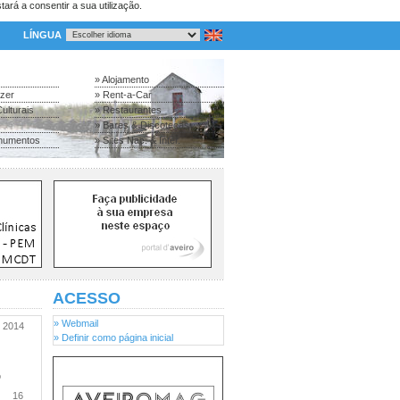
tará a consentir a sua utilização.
LÍNGUA
» Alojamento
azer
» Rent-a-Car
ulturais
» Restaurantes
» Bares & Discotecas
numentos
» Sites Nac. & Inter.
ACESSO
» Webmail
2014
» Definir como página inicial
o
16