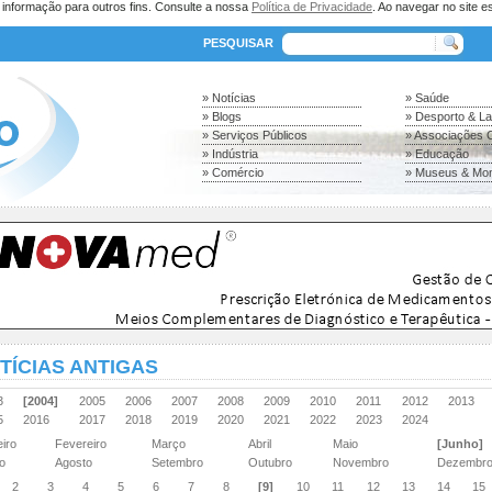
a informação para outros fins. Consulte a nossa
Política de Privacidade
. Ao navegar no site es
PESQUISAR
» Notícias
» Saúde
» Blogs
» Desporto & L
» Serviços Públicos
» Associações C
» Indústria
» Educação
» Comércio
» Museus & Mo
TÍCIAS ANTIGAS
03
[2004]
2005
2006
2007
2008
2009
2010
2011
2012
2013
15
2016
2017
2018
2019
2020
2021
2022
2023
2024
eiro
Fevereiro
Março
Abril
Maio
[Junho]
ho
Agosto
Setembro
Outubro
Novembro
Dezembr
2
3
4
5
6
7
8
[9]
10
11
12
13
14
15