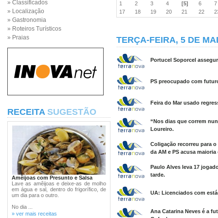
» Classificados
1
2
3
4
[5]
6
» Localização
17
18
19
20
21
22
» Gastronomia
» Roteiros Turísticos
» Praias
TERÇA-FEIRA, 5 DE MA
Portucel Soporcel assegur
PS preocupado com futuro 
Feira do Mar usado regre
RECEITA
SUGESTÃO
“Nos dias que correm nunc
Loureiro.
Coligação recorreu para o
da AM e PS acusa maioria 
Paulo Alves leva 17 jogado
tarde.
Amêijoas com Presunto e Salsa
Lave as amêijoas e deixe-as de molho
em água e sal, dentro do frigorífico, de
UA: Licenciados com está
um dia para o outro.
No dia ...
Ana Catarina Neves é a f
» ver mais receitas