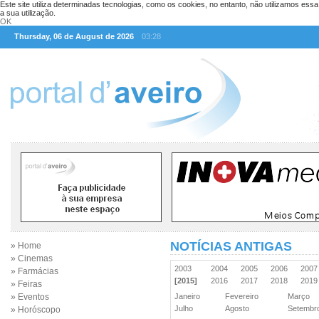
Este site utiliza determinadas tecnologias, como os cookies, no entanto, não utilizamos ess
a sua utilização.
OK
Thursday, 06 de August de 2026
03:28
NOTÍCIAS ANTIGAS
» Home
» Cinemas
2003
2004
2005
2006
200
» Farmácias
[2015]
2016
2017
2018
201
» Feiras
» Eventos
Janeiro
Fevereiro
Março
Julho
Agosto
Setemb
» Horóscopo