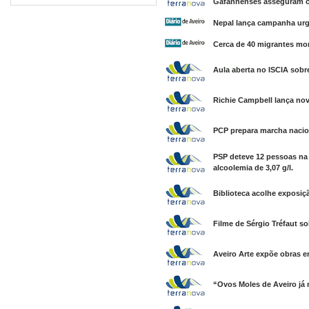
Gafanhenses asseguram co
Nepal lança campanha urge
Cerca de 40 migrantes mor
Aula aberta no ISCIA sobr
Richie Campbell lança no
PCP prepara marcha nacion
PSP deteve 12 pessoas na
alcoolemia de 3,07 g/l.
Biblioteca acolhe exposiç
Filme de Sérgio Tréfaut s
Aveiro Arte expõe obras e
“Ovos Moles de Aveiro já