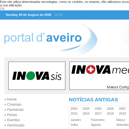
Este site utiliza determinadas tecnologias, como os cookies, no entanto, não utilizamos ess
a sua utilização.
OK
Sunday, 09 de August de 2026
16:39
NOTÍCIAS ANTIGAS
» Home
» Cinemas
2003
2004
2005
2006
2007
» Farmácias
2015
2016
2017
2018
2019
» Feiras
» Eventos
Janeiro
Fevereiro
Março
Julho
Agosto
Setemb
» Horóscopo