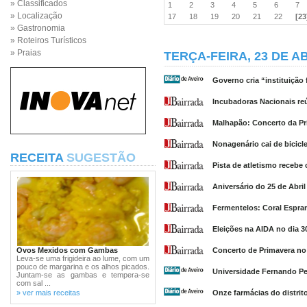
» Classificados
1
2
3
4
5
6
7
» Localização
17
18
19
20
21
22
[23
» Gastronomia
» Roteiros Turísticos
» Praias
TERÇA-FEIRA, 23 DE AB
Governo cria “instituição
Incubadoras Nacionais r
Malhapão: Concerto da Pri
Nonagenário cai de bicicle
RECEITA
SUGESTÃO
Pista de atletismo recebe
Aniversário do 25 de Abri
Fermentelos: Coral Espran
Eleições na AIDA no dia 30
Ovos Mexidos com Gambas
Concerto de Primavera no 
Leva-se uma frigideira ao lume, com um
pouco de margarina e os alhos picados.
Universidade Fernando Pes
Juntam-se as gambas e tempera-se
com sal ...
» ver mais receitas
Onze farmácias do distrit