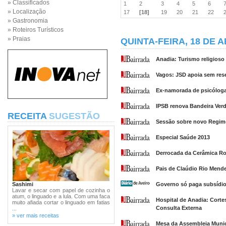
» Classificados
1
2
3
4
5
6
» Localização
17
[18]
19
20
21
22
» Gastronomia
» Roteiros Turísticos
» Praias
QUINTA-FEIRA, 18 DE A
Anadia: Turismo religioso 
Vagos: JSD apoia sem rese
Ex-namorada de psicóloga
IPSB renova Bandeira Ver
RECEITA
SUGESTÃO
Sessão sobre novo Regim
Especial Saúde 2013
Derrocada da Cerâmica Ro
Pais de Claúdio Rio Mend
Sashimi
Governo só paga subsídio
Lavar e secar com papel de cozinha o
atum, o linguado e a lula. Com uma faca
Hospital de Anadia: Cort
muito afiada cortar o linguado em fatias
Consulta Externa
...
» ver mais receitas
Mesa da Assembleia Municip