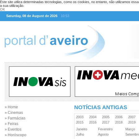
Este site utiliza determinadas tecnologias, como os cookies, no entanto, não utilizamos ess
a sua utilização.
OK
Saturday, 08 de August de 2026
10:53
NOTÍCIAS ANTIGAS
» Home
» Cinemas
2003
2004
2005
2006
2007
» Farmácias
2015
2016
2017
2018
2019
» Feiras
» Eventos
Janeiro
Fevereiro
Março
Julho
Agosto
Setemb
» Horóscopo