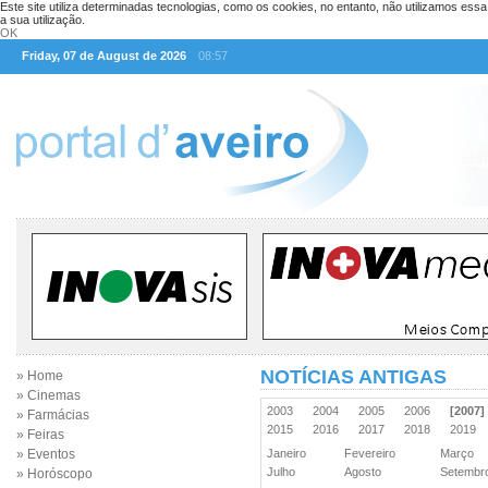
Este site utiliza determinadas tecnologias, como os cookies, no entanto, não utilizamos ess
a sua utilização.
OK
Friday, 07 de August de 2026
08:57
NOTÍCIAS ANTIGAS
» Home
» Cinemas
2003
2004
2005
2006
[2007]
» Farmácias
2015
2016
2017
2018
2019
» Feiras
» Eventos
Janeiro
Fevereiro
Março
Julho
Agosto
Setemb
» Horóscopo