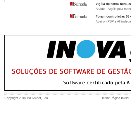
Vigília de sexta-feira, 
Anadia - Vigília pela ma
Foram controladas 65 v
Aveiro - PSP e Alfândega
Copyright 2010
INOVAnet
, Lda.
Definir Página Inicial