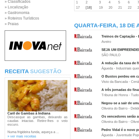
» Classificados
1
2
3
4
5
6
» Localização
17
[18]
19
20
21
22
» Gastronomia
» Roteiros Turísticos
» Praias
QUARTA-FEIRA, 18 DE 
Treinos de Captação - 
Aveiro
SEJA UM EMPREENDE
SÃO PAULO
A redução da taxa de I
Águeda - Industriais que
RECEITA
SUGESTÃO
O Bustos perdeu em c
Visto da Bancada - Cenár
A três jornadas do fin
Tribuna de Honra - Tud
Negou-se a sair de uma
Oliveira do Bairro - Det
Caril de Gambas à Indiana
Os vencedores serão a
Descasque as gambas, deixando as
caudas intactas. Retire-lhes o veio
Oliveira do Bairro - Olive
escuro.
Pedro Vidal é o novo 
Numa frigideira funda, aqueça a ...
Águeda - Juventude Popu
» ver mais receitas