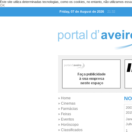
Este site utiliza determinadas tecnologias, como os cookies, no entanto, não utilizamos ess
OK
Friday, 07 de August de 2026
21:32
NO
» Home
» Cinemas
20
» Farmácias
20
» Feiras
» Eventos
Jan
Jul
» Horóscopo
» Classificados
1