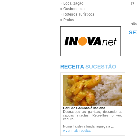
» Localização
17
» Gastronomia
» Roteiros Turísticos
» Praias
Não e
SE
RECEITA
SUGESTÃO
Caril de Gambas à Indiana
Descasque as gambas, deixando as
caudas intactas. Retire-lhes o veio
escuro.
Numa frigideira funda, aqueça a ...
» ver mais receitas