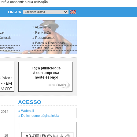
tará a consentir a sua utilização.
LÍNGUA
» Alojamento
azer
» Rent-a-Car
ulturais
» Restaurantes
» Bares & Discotecas
numentos
» Sites Nac. & Inter.
ACESSO
» Webmail
2014
» Definir como página inicial
o
16