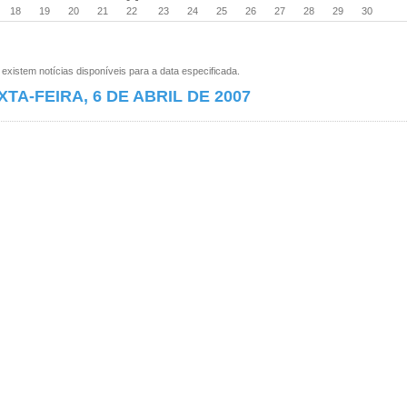
18
19
20
21
22
23
24
25
26
27
28
29
30
xistem notícias disponíveis para a data especificada.
XTA-FEIRA, 6 DE ABRIL DE 2007