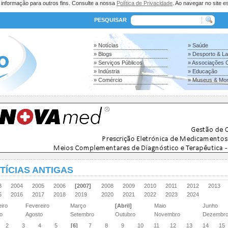
a informação para outros fins. Consulte a nossa
Política de Privacidade
. Ao navegar no site es
PESQUISAR
» Notícias
» Saúde
» Blogs
» Desporto & L
» Serviços Públicos
» Associações C
» Indústria
» Educação
» Comércio
» Museus & Mo
TÍCIAS ANTIGAS
03
2004
2005
2006
[2007]
2008
2009
2010
2011
2012
2013
15
2016
2017
2018
2019
2020
2021
2022
2023
2024
eiro
Fevereiro
Março
[Abril]
Maio
Junho
ho
Agosto
Setembro
Outubro
Novembro
Dezembr
2
3
4
5
[6]
7
8
9
10
11
12
13
14
15