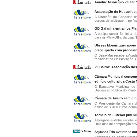
Anadia: Município vai ter
Associação de Hoquei de Av
A Direcção do Conselho de
cursos de arbitragem, no fina
GD Gafanha entra nos Play
A equipa sénior feminina 
para os Play-Off´s da Liga N
Ulisses Morais quer apoio
preocupado com processo 
O Beira-Mar recebe a Acadé
"coladas" na classificação, (2
Vil.Bairro: Associação do
Câmara Municipal consegu
edifício cultural da Costa
O Executivo Municipal de 
Discussão Pública do Plano 
Câmara de Aveiro sem dinh
O Presidente da Câmara de
dívida de 33100 euros acumu
Torneio de Futebol juveni
Albergaria-a-Velha recebe 
Dois dias de competição env
Squash: Trio aveirense co