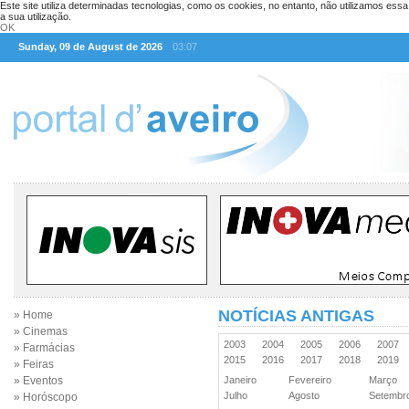
Este site utiliza determinadas tecnologias, como os cookies, no entanto, não utilizamos ess
a sua utilização.
OK
Sunday, 09 de August de 2026
03:07
NOTÍCIAS ANTIGAS
» Home
» Cinemas
2003
2004
2005
2006
2007
» Farmácias
2015
2016
2017
2018
2019
» Feiras
» Eventos
Janeiro
Fevereiro
Março
Julho
Agosto
Setemb
» Horóscopo