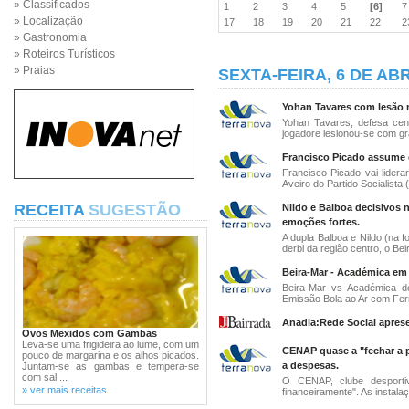
» Classificados
1
2
3
4
5
[6]
» Localização
17
18
19
20
21
22
» Gastronomia
» Roteiros Turísticos
» Praias
SEXTA-FEIRA, 6 DE ABR
Yohan Tavares com lesão n
Yohan Tavares, defesa centr
jogadore lesionou-se com gr
Francisco Picado assume c
Francisco Picado vai lidera
Aveiro do Partido Socialista (
RECEITA
SUGESTÃO
Nildo e Balboa decisivos n
emoções fortes.
A dupla Balboa e Nildo (na fo
derbi da região centro, o Beir
Beira-Mar - Académica em 
Beira-Mar vs Académica de
Emissão Bola ao Ar com Fern
Anadia:Rede Social apres
Ovos Mexidos com Gambas
Leva-se uma frigideira ao lume, com um
CENAP quase a "fechar a p
pouco de margarina e os alhos picados.
a despesas.
Juntam-se as gambas e tempera-se
com sal ...
O CENAP, clube desporti
» ver mais receitas
financeiramente". As instalaç