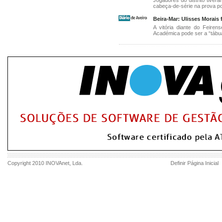
Jogadores do distrito tive
cabeça-de-série na prova p
Beira-Mar: Ulisses Morais 
A vitória diante do Feiren
Académica pode ser a “tábu
Copyright 2010
INOVAnet
, Lda.
Definir Página Inicial