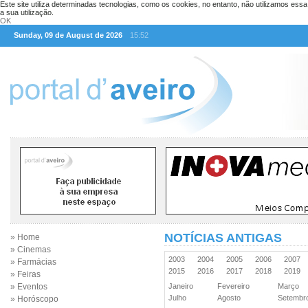
Este site utiliza determinadas tecnologias, como os cookies, no entanto, não utilizamos ess
a sua utilização.
OK
Sunday, 09 de August de 2026
15:52
NOTÍCIAS ANTIGAS
» Home
» Cinemas
2003
2004
2005
2006
2007
» Farmácias
2015
2016
2017
2018
2019
» Feiras
» Eventos
Janeiro
Fevereiro
Março
Julho
Agosto
Setemb
» Horóscopo