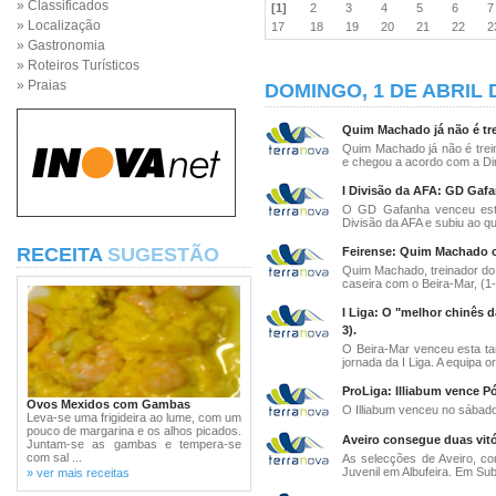
» Classificados
[1]
2
3
4
5
6
» Localização
17
18
19
20
21
22
» Gastronomia
» Roteiros Turísticos
» Praias
DOMINGO, 1 DE ABRIL 
Quim Machado já não é tre
Quim Machado já não é trei
e chegou a acordo com a Dir
I Divisão da AFA: GD Gafa
O GD Gafanha venceu esta 
Divisão da AFA e subiu ao qua
RECEITA
SUGESTÃO
Feirense: Quim Machado c
Quim Machado, treinador do 
caseira com o Beira-Mar, (1-3
I Liga: O "melhor chinês d
3).
O Beira-Mar venceu esta tar
jornada da I Liga. A equipa or
ProLiga: Illiabum vence Pó
Ovos Mexidos com Gambas
O Illiabum venceu no sábado,
Leva-se uma frigideira ao lume, com um
pouco de margarina e os alhos picados.
Aveiro consegue duas vitó
Juntam-se as gambas e tempera-se
com sal ...
As selecções de Aveiro, co
Juvenil em Albufeira. Em Sub
» ver mais receitas