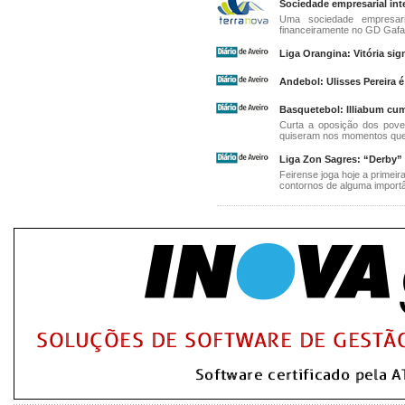
Sociedade empresarial int
Uma sociedade empresaria
financeiramente no GD Gafan
Liga Orangina: Vitória sign
Andebol: Ulisses Pereira 
Basquetebol: Illiabum cu
Curta a oposição dos pove
quiseram nos momentos que
Liga Zon Sagres: “Derby” 
Feirense joga hoje a primeir
contornos de alguma import