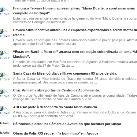
"Júlio de Matos". Júlio de Matos é um ...
Francisco Teixeira Homem apresenta livro “Mário Duarte: o sportsman mais
completo de Portugal”.
Está marcada para hoje a cerimónia de lançamento do livro “Mário Duarte: o sport
completo de Portugal” da autoria de ...
Cavaco Silva incentiva autarquias e empresas exportadoras a serem motor d
retoma.
Cavaco Silva espera que as Câmaras Municipais ajudam a puxar pelo país. Além de 
apelo ao poder local falou também para as ...
“Estás em Barrô… Mexe-te” arranca com exposição subordinada ao tema “
Musicais”.
Um mês de atividades em Barrô no concelho de Águeda. A iniciativa temática arran
prolonga-se até dia 27 de Maio. “Estás ...
Santa Casa da Misericórdia de Ílhavo comemora 93 anos de vida.
A Santa Casa da Misericórdia de Ílhavo comemora 93 anos de vida e celebr
programa especial. Destaque para a missa solene, às ...
Cruz Vermelha abre portas de Centro de Acolhimento.
O Centro de Acolhimento de Vale de Cambra abre portas à comunidade. Trata
espaço da Cruz Vermelha de Vale de Cambra que se ...
ADERAV parte à descoberta do Santa Maria Manuela.
A Associação para o Estudo e Defesa do Património Natural e Cultural da Região 
(ADERAV) parte à descoberta do “Santa ...
Há “coisas piores” na Câmara de Aveiro do que facturas por lançar
Obras da Polis XXI seguem “a bom ritmo”em Arouca