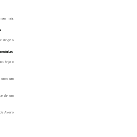
sman mais
a
dirigir o
Memórias
ca hoje e
a com um
-se de um
de Aveiro