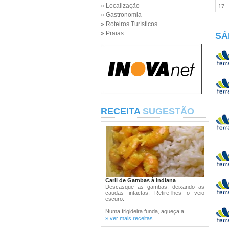
» Localização
17
» Gastronomia
» Roteiros Turísticos
» Praias
SÁ
RECEITA
SUGESTÃO
Caril de Gambas à Indiana
Descasque as gambas, deixando as
caudas intactas. Retire-lhes o veio
escuro.
Numa frigideira funda, aqueça a ...
» ver mais receitas