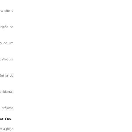
era que o
edição da
is de um
. Procura
uinta do
mbiental.
a próxima
f. Élio
om a peça