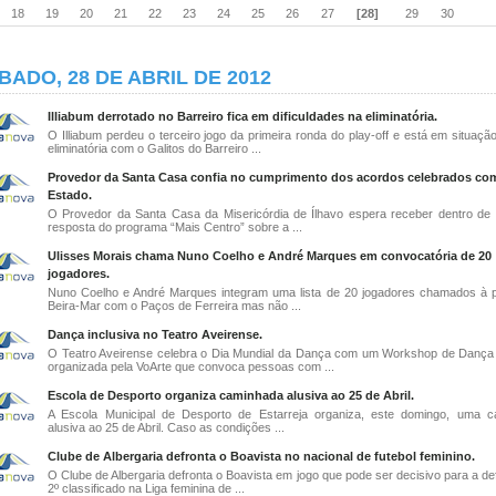
18
19
20
21
22
23
24
25
26
27
[28]
29
30
BADO, 28 DE ABRIL DE 2012
Illiabum derrotado no Barreiro fica em dificuldades na eliminatória.
O Illiabum perdeu o terceiro jogo da primeira ronda do play-off e está em situação 
eliminatória com o Galitos do Barreiro ...
Provedor da Santa Casa confia no cumprimento dos acordos celebrados co
Estado.
O Provedor da Santa Casa da Misericórdia de Ílhavo espera receber dentro de
resposta do programa “Mais Centro” sobre a ...
Ulisses Morais chama Nuno Coelho e André Marques em convocatória de 20
jogadores.
Nuno Coelho e André Marques integram uma lista de 20 jogadores chamados à p
Beira-Mar com o Paços de Ferreira mas não ...
Dança inclusiva no Teatro Aveirense.
O Teatro Aveirense celebra o Dia Mundial da Dança com um Workshop de Dança 
organizada pela VoArte que convoca pessoas com ...
Escola de Desporto organiza caminhada alusiva ao 25 de Abril.
A Escola Municipal de Desporto de Estarreja organiza, este domingo, uma 
alusiva ao 25 de Abril. Caso as condições ...
Clube de Albergaria defronta o Boavista no nacional de futebol feminino.
O Clube de Albergaria defronta o Boavista em jogo que pode ser decisivo para a de
2º classificado na Liga feminina de ...