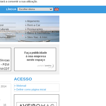
tará a consentir a sua utilização.
LÍNGUA
» Alojamento
azer
» Rent-a-Car
ulturais
» Restaurantes
» Bares & Discotecas
numentos
» Sites Nac. & Inter.
ACESSO
» Webmail
2014
» Definir como página inicial
o
16