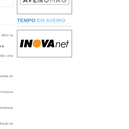
TEMPO
EM AVEIRO
difícil na
m o
 dias uma
artida do
Inclusiva
caminhada
finição do