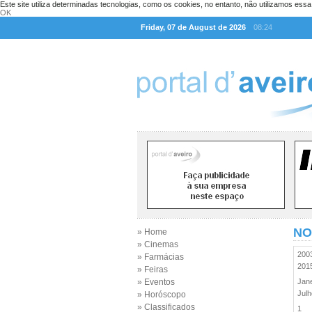
Este site utiliza determinadas tecnologias, como os cookies, no entanto, não utilizamos ess
OK
Friday, 07 de August de 2026
08:24
NO
» Home
» Cinemas
20
» Farmácias
20
» Feiras
» Eventos
Jan
Jul
» Horóscopo
» Classificados
1