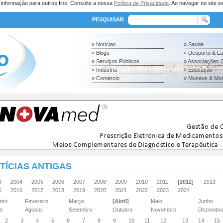
a informação para outros fins. Consulte a nossa
Política de Privacidade
. Ao navegar no site es
PESQUISAR
» Notícias
» Saúde
» Blogs
» Desporto & L
» Serviços Públicos
» Associações C
» Indústria
» Educação
» Comércio
» Museus & Mo
TÍCIAS ANTIGAS
03
2004
2005
2006
2007
2008
2009
2010
2011
[2012]
2013
15
2016
2017
2018
2019
2020
2021
2022
2023
2024
eiro
Fevereiro
Março
[Abril]
Maio
Junho
ho
Agosto
Setembro
Outubro
Novembro
Dezembr
2
3
4
5
6
7
8
9
10
11
12
13
14
15