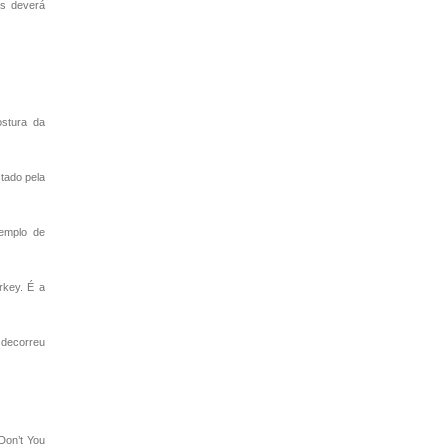
os deverá
ostura da
ctado pela
emplo de
rkey. É a
 decorreu
Don’t You