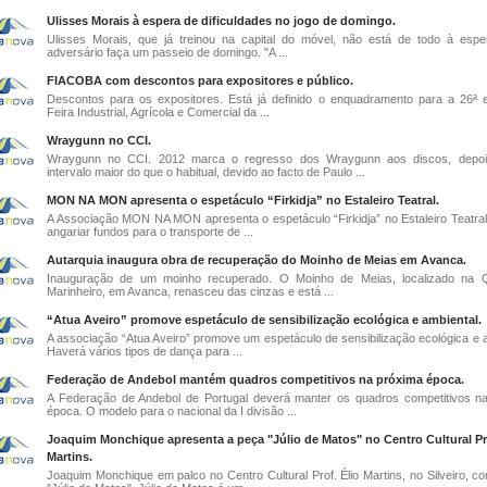
Ulisses Morais à espera de dificuldades no jogo de domingo.
Ulisses Morais, que já treinou na capital do móvel, não está de todo à esp
adversário faça um passeio de domingo. "A ...
FIACOBA com descontos para expositores e público.
Descontos para os expositores. Está já definido o enquadramento para a 26ª 
Feira Industrial, Agrícola e Comercial da ...
Wraygunn no CCI.
Wraygunn no CCI. 2012 marca o regresso dos Wraygunn aos discos, depo
intervalo maior do que o habitual, devido ao facto de Paulo ...
MON NA MON apresenta o espetáculo “Firkidja” no Estaleiro Teatral.
A Associação MON NA MON apresenta o espetáculo “Firkidja” no Estaleiro Teatral
angariar fundos para o transporte de ...
Autarquia inaugura obra de recuperação do Moinho de Meias em Avanca.
Inauguração de um moinho recuperado. O Moinho de Meias, localizado na Q
Marinheiro, em Avanca, renasceu das cinzas e está ...
“Atua Aveiro” promove espetáculo de sensibilização ecológica e ambiental.
A associação “Atua Aveiro” promove um espetáculo de sensibilização ecológica e a
Haverá vários tipos de dança para ...
Federação de Andebol mantém quadros competitivos na próxima época.
A Federação de Andebol de Portugal deverá manter os quadros competitivos n
época. O modelo para o nacional da I divisão ...
Joaquim Monchique apresenta a peça "Júlio de Matos" no Centro Cultural Pro
Martins.
Joaquim Monchique em palco no Centro Cultural Prof. Élio Martins, no Silveiro, c