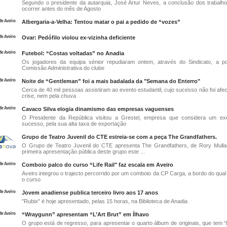
Segundo o presidente da autarquia, José Artur Neves, a conclusão dos trabalh
ocorrer antes do mês de Agosto
Albergaria-a-Velha: Tentou matar o pai a pedido de “vozes”
Ovar: Pedófilo violou ex-vizinha deficiente
Futebol: “Costas voltadas” no Anadia
Os jogadores da equipa sénior repudiaram ontem, através do Sindicato, a p
Comissão Administrativa do clube
Noite de “Gentleman” foi a mais badalada da "Semana do Enterro"
Cerca de 40 mil pessoas assistiram ao evento estudantil, cujo sucesso não foi afe
crise, nem pela chuva
Cavaco Silva elogia dinamismo das empresas vaguenses
O Presidente da República visitou a Grestel, empresa que considera um ex
sucesso, pela sua alta taxa de exportação
Grupo de Teatro Juvenil do CTE estreia-se com a peça The Grandfathers.
O Grupo de Teatro Juvenil do CTE apresenta The Grandfathers, de Rory Mulla
primeira apresentação pública deste grupo este ...
Comboio palco do curso “Life Rail" faz escala em Aveiro
Aveiro integrou o trajecto percorrido por um comboio da CP Carga, a bordo do qual
o curso
Jovem anadiense publica terceiro livro aos 17 anos
"Rubix" é hoje apresentado, pelas 15 horas, na Biblioteca de Anadia
“Wraygunn” apresentam “L’Art Brut” em Ílhavo
O grupo está de regresso, para apresentar o quarto álbum de originais, que tem “