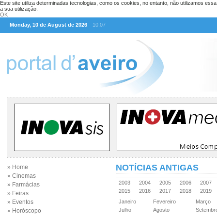
Este site utiliza determinadas tecnologias, como os cookies, no entanto, não utilizamos ess
a sua utilização.
OK
Monday, 10 de August de 2026
10:07
NOTÍCIAS ANTIGAS
» Home
» Cinemas
2003
2004
2005
2006
2007
» Farmácias
2015
2016
2017
2018
2019
» Feiras
» Eventos
Janeiro
Fevereiro
Março
Julho
Agosto
Setemb
» Horóscopo