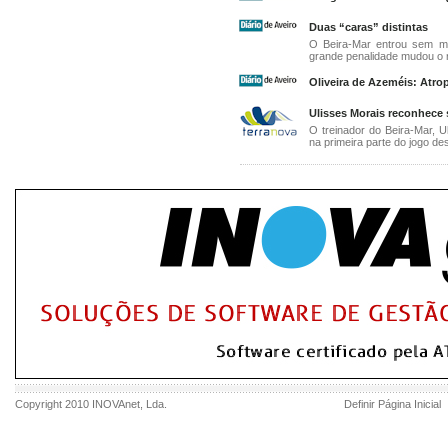
Duas “caras” distintas
O Beira-Mar entrou sem m
grande penalidade mudou o 
Oliveira de Azeméis: Atro
Ulisses Morais reconhece 
O treinador do Beira-Mar, U
na primeira parte do jogo dest
Copyright 2010
INOVAnet
, Lda.
Definir Página Inicial