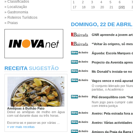
» Classificados
1
2
3
4
5
6
» Localização
17
18
19
20
21
[22]
» Gastronomia
» Roteiros Turísticos
» Praias
DOMINGO, 22 DE ABRIL
GNR apreende a jovem art
“Voltar às origens, só mes
Águeda: Escola Marques d
Projecto da Avenida apres
RECEITA
SUGESTÃO
Mc Donald’s instala-se no
Vagos vence e está apura
O conjunto liderado por Nuno
partidas, o Académico
Pité desequilibra com “hat
Num jogo para cumprir cale
com inteira justiça
Amêijoas à Bulhão Pato
Deixe as amêijoas de molho em água
Aveiro: Pela estrada fora
com sal durante duas ou três horas.
Escorra-as e passe-as por várias ...
Aveiro: Várias actividades
» ver mais receitas
Amigos da Praia da Barra