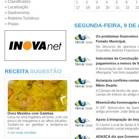
» Classificados
1
2
3
4
5
6
» Localização
17
18
19
20
21
22
2
» Gastronomia
» Roteiros Turísticos
» Praias
SEGUNDA-FEIRA, 9 DE 
Os problemas financeiros 
Feriado Municipal.
No discurso de abertura 
Concelho, António Francisco
Industriais da Construção
pagamentos a menos de 90
A Associação dos Industriai
RECEITA
SUGESTÃO
Albergaria “um bom pagador”
Autarquia confirma contac
Mário Duarte.
A Câmara de Aveiro diz que 
campo de treinos do antigo e
Misericórdia homenageia e
O 93º. Aniversário da San
antigo provedor João Bela que
Ovos Mexidos com Gambas
Leva-se uma frigideira ao lume, com um
Apoio à Integração de Imig
pouco de margarina e os alhos picados.
Juntam-se as gambas e tempera-se
O Centro Local de Apoio à I
com sal ...
atendimento social integrado 
» ver mais receitas
ADASCA diz que Governo ti