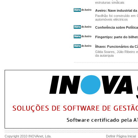
estruturas sindicais
Aveiro: Nave industrial d
Pavilhão foi construído em 
automóveis eléctricos
Conferência sobre Política
Fingertips: parte do bilhe
Ílhavo: Funcionários da C
Gilda Soares, Júlio Ribeir
da autarquia
Copyright 2010
INOVAnet
, Lda.
Definir Página Inicial