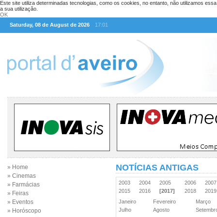
Este site utiliza determinadas tecnologias, como os cookies, no entanto, não utilizamos ess
a sua utilização.
OK
Saturday, 08 de August de 2026
17:01
NOTÍCIAS ANTIGAS
» Home
» Cinemas
2003
2004
2005
2006
200
» Farmácias
2015
2016
[2017]
2018
201
» Feiras
» Eventos
Janeiro
Fevereiro
Março
Julho
Agosto
Setemb
» Horóscopo