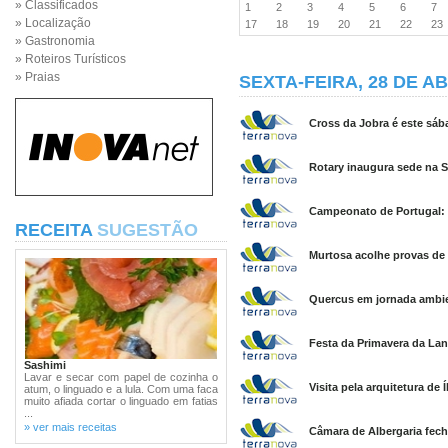
» Classificados
1
2
3
4
5
6
7
» Localização
17
18
19
20
21
22
2
» Gastronomia
» Roteiros Turísticos
» Praias
SEXTA-FEIRA, 28 DE AB
Cross da Jobra é este sáb
Rotary inaugura sede na 
Campeonato de Portugal: 
RECEITA
SUGESTÃO
Murtosa acolhe provas de 
Quercus em jornada ambie
Festa da Primavera da Lan
Sashimi
Lavar e secar com papel de cozinha o
Visita pela arquitetura de
atum, o linguado e a lula. Com uma faca
muito afiada cortar o linguado em fatias
...
» ver mais receitas
Câmara de Albergaria fech