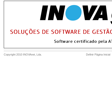
Copyright 2010
INOVAnet
, Lda.
Definir Página Inicial