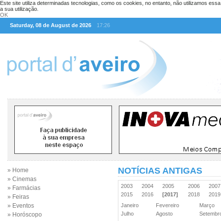
Este site utiliza determinadas tecnologias, como os cookies, no entanto, não utilizamos ess
a sua utilização.
OK
Saturday, 08 de August de 2026
17:26
NOTÍCIAS ANTIGAS
» Home
» Cinemas
2003
2004
2005
2006
200
» Farmácias
2015
2016
[2017]
2018
201
» Feiras
» Eventos
Janeiro
Fevereiro
Março
Julho
Agosto
Setemb
» Horóscopo