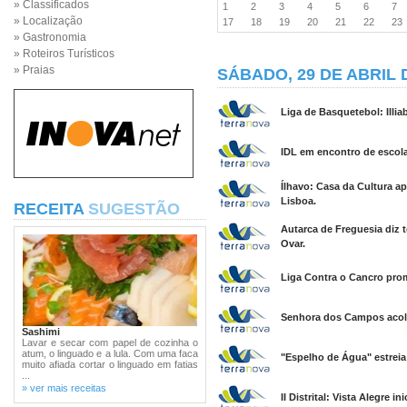
» Classificados
1
2
3
4
5
6
7
» Localização
17
18
19
20
21
22
2
» Gastronomia
» Roteiros Turísticos
» Praias
SÁBADO, 29 DE ABRIL 
Liga de Basquetebol: Illia
IDL em encontro de escol
Ílhavo: Casa da Cultura ap
Lisboa.
RECEITA
SUGESTÃO
Autarca de Freguesia diz
Ovar.
Liga Contra o Cancro pr
Senhora dos Campos acolh
Sashimi
Lavar e secar com papel de cozinha o
atum, o linguado e a lula. Com uma faca
"Espelho de Água" estrei
muito afiada cortar o linguado em fatias
...
» ver mais receitas
II Distrital: Vista Alegre 