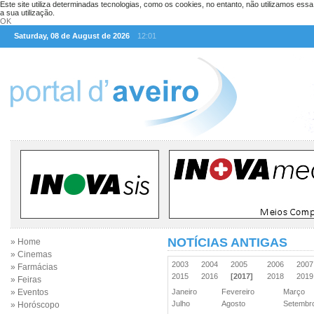
Este site utiliza determinadas tecnologias, como os cookies, no entanto, não utilizamos ess
a sua utilização.
OK
Saturday, 08 de August de 2026
12:01
NOTÍCIAS ANTIGAS
» Home
» Cinemas
2003
2004
2005
2006
200
» Farmácias
2015
2016
[2017]
2018
201
» Feiras
» Eventos
Janeiro
Fevereiro
Março
Julho
Agosto
Setemb
» Horóscopo