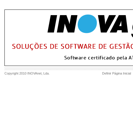
Copyright 2010
INOVAnet
, Lda.
Definir Página Inicial