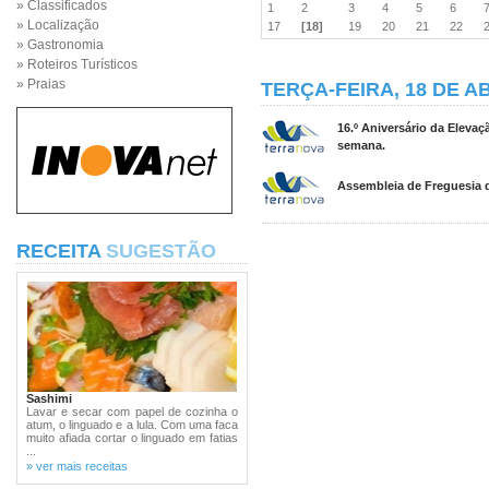
» Classificados
1
2
3
4
5
6
» Localização
17
[18]
19
20
21
22
» Gastronomia
» Roteiros Turísticos
» Praias
TERÇA-FEIRA, 18 DE AB
16.º Aniversário da Eleva
semana.
Assembleia de Freguesia d
RECEITA
SUGESTÃO
Sashimi
Lavar e secar com papel de cozinha o
atum, o linguado e a lula. Com uma faca
muito afiada cortar o linguado em fatias
...
» ver mais receitas