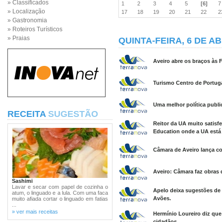
» Classificados
1
2
3
4
5
[6]
» Localização
17
18
19
20
21
22
» Gastronomia
» Roteiros Turísticos
» Praias
QUINTA-FEIRA, 6 DE AB
Aveiro abre os braços às 
Turismo Centro de Portug
Uma melhor política publi
RECEITA
SUGESTÃO
Reitor da UA muito satisf
Education onde a UA está
Câmara de Aveiro lança c
Aveiro: Câmara faz obras d
Sashimi
Lavar e secar com papel de cozinha o
Apelo deixa sugestões de a
atum, o linguado e a lula. Com uma faca
Avões.
muito afiada cortar o linguado em fatias
...
» ver mais receitas
Hermínio Loureiro diz qu
cidadãos.