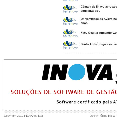
Câmara de Ílhavo aprova c
equilibrados".
Universidade de Aveiro n
anos.
Face Oculta: Armando vara
Santo André rergressou a
Copyright 2010
INOVAnet
, Lda.
Definir Página Inicial