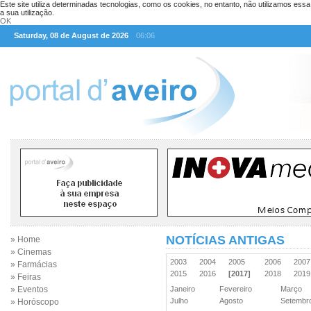
Este site utiliza determinadas tecnologias, como os cookies, no entanto, não utilizamos ess
a sua utilização.
OK
Saturday, 08 de August de 2026
06:06
NOTÍCIAS ANTIGAS
» Home
» Cinemas
2003
2004
2005
2006
200
» Farmácias
2015
2016
[2017]
2018
201
» Feiras
» Eventos
Janeiro
Fevereiro
Março
Julho
Agosto
Setemb
» Horóscopo