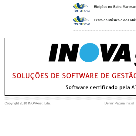
Eleições no Beira-Mar mar
Festa da Música e dos Músi
Copyright 2010
INOVAnet
, Lda.
Definir Página Inicial