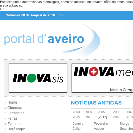
Este site utiliza determinadas tecnologias, como os cookies, no entanto, não utilizamos ess
a sua utilização.
OK
Saturday, 08 de August de 2026
12:25
NOTÍCIAS ANTIGAS
» Home
» Cinemas
2003
2004
2005
2006
200
» Farmácias
2015
2016
[2017]
2018
201
» Feiras
» Eventos
Janeiro
Fevereiro
Março
Julho
Agosto
Setemb
» Horóscopo