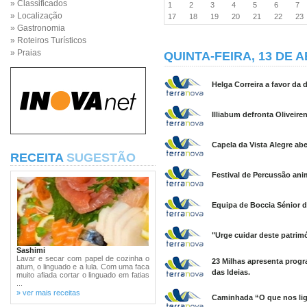
» Classificados
1
2
3
4
5
6
7
» Localização
17
18
19
20
21
22
2
» Gastronomia
» Roteiros Turísticos
» Praias
QUINTA-FEIRA, 13 DE A
Helga Correira a favor da 
Illiabum defronta Oliveir
Capela da Vista Alegre ab
RECEITA
SUGESTÃO
Festival de Percussão ani
Equipa de Boccia Sénior d
"Urge cuidar deste patrim
Sashimi
Lavar e secar com papel de cozinha o
23 Milhas apresenta prog
atum, o linguado e a lula. Com uma faca
das Ideias.
muito afiada cortar o linguado em fatias
...
» ver mais receitas
Caminhada “O que nos lig