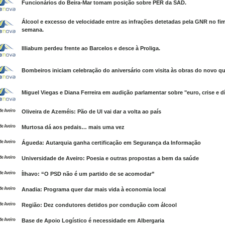
Funcionários do Beira-Mar tomam posição sobre PER da SAD.
Álcool e excesso de velocidade entre as infrações detetadas pela GNR no fi
semana.
Illiabum perdeu frente ao Barcelos e desce à Proliga.
Bombeiros iniciam celebração do aniversário com visita às obras do novo qua
Miguel Viegas e Diana Ferreira em audição parlamentar sobre "euro, crise e dí
Oliveira de Azeméis: Pão de Ul vai dar a volta ao país
Murtosa dá aos pedais… mais uma vez
Águeda: Autarquia ganha certificação em Segurança da Informação
Universidade de Aveiro: Poesia e outras propostas a bem da saúde
Ílhavo: “O PSD não é um partido de se acomodar”
Anadia: Programa quer dar mais vida à economia local
Região: Dez condutores detidos por condução com álcool
Base de Apoio Logístico é necessidade em Albergaria