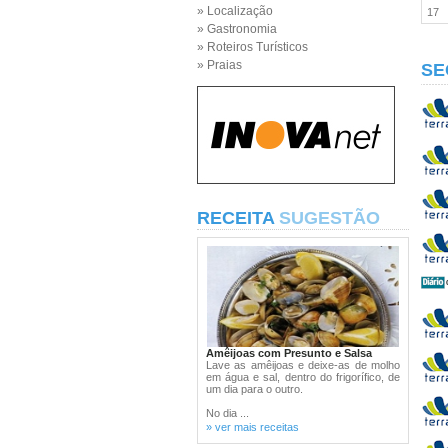
» Localização
17
» Gastronomia
» Roteiros Turísticos
» Praias
SE
RECEITA
SUGESTÃO
Amêijoas com Presunto e Salsa
Lave as amêijoas e deixe-as de molho
em água e sal, dentro do frigorífico, de
um dia para o outro.
No dia ...
» ver mais receitas