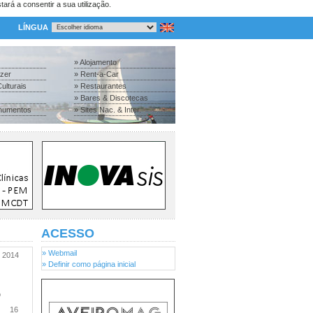
tará a consentir a sua utilização.
LÍNGUA
» Alojamento
azer
» Rent-a-Car
ulturais
» Restaurantes
» Bares & Discotecas
numentos
» Sites Nac. & Inter.
ACESSO
» Webmail
2014
» Definir como página inicial
o
16