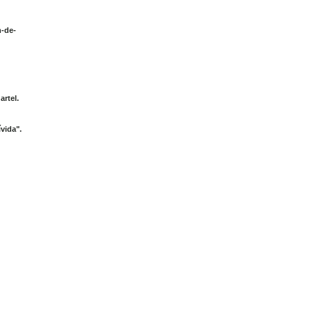
m-de-
rtel.
vida".