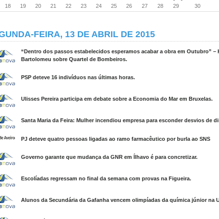
18
19
20
21
22
23
24
25
26
27
28
29
30
GUNDA-FEIRA, 13 DE ABRIL DE 2015
“Dentro dos passos estabelecidos esperamos acabar a obra em Outubro” – 
Bartolomeu sobre Quartel de Bombeiros.
PSP deteve 16 indivíduos nas últimas horas.
Ulisses Pereira participa em debate sobre a Economia do Mar em Bruxelas.
Santa Maria da Feira: Mulher incendiou empresa para esconder desvios de di
PJ deteve quatro pessoas ligadas ao ramo farmacêutico por burla ao SNS
Governo garante que mudança da GNR em Ílhavo é para concretizar.
Escolíadas regressam no final da semana com provas na Figueira.
Alunos da Secundária da Gafanha vencem olimpíadas da química júnior na 