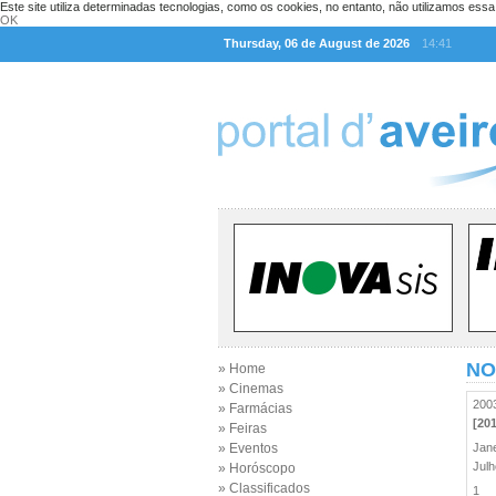
Este site utiliza determinadas tecnologias, como os cookies, no entanto, não utilizamos ess
OK
Thursday, 06 de August de 2026
14:41
NO
» Home
» Cinemas
20
» Farmácias
[20
» Feiras
» Eventos
Jan
Jul
» Horóscopo
» Classificados
1