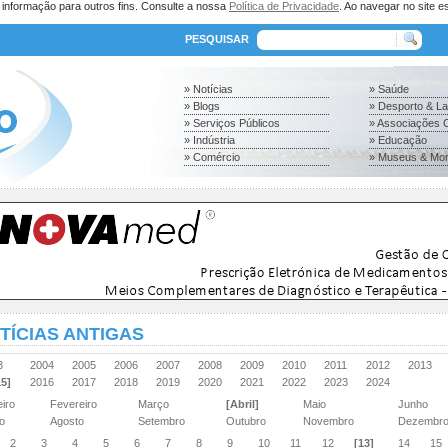
a informação para outros fins. Consulte a nossa
Política de Privacidade
. Ao navegar no site es
PESQUISAR
» Notícias
» Saúde
» Blogs
» Desporto & L
» Serviços Públicos
» Associações C
» Indústria
» Educação
» Comércio
» Museus & Mo
TÍCIAS ANTIGAS
03
2004
2005
2006
2007
2008
2009
2010
2011
2012
2013
15]
2016
2017
2018
2019
2020
2021
2022
2023
2024
eiro
Fevereiro
Março
[Abril]
Maio
Junho
ho
Agosto
Setembro
Outubro
Novembro
Dezembr
2
3
4
5
6
7
8
9
10
11
12
[13]
14
15