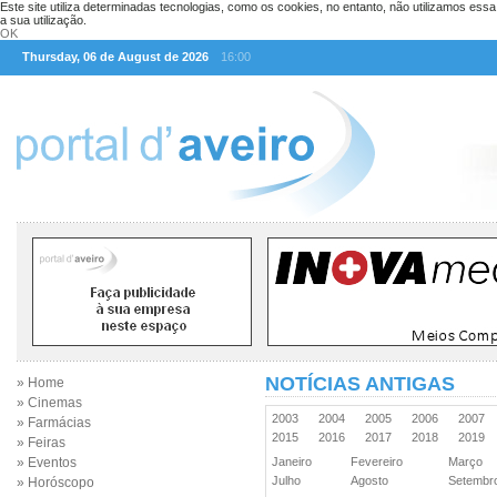
Este site utiliza determinadas tecnologias, como os cookies, no entanto, não utilizamos ess
a sua utilização.
OK
Thursday, 06 de August de 2026
16:00
NOTÍCIAS ANTIGAS
» Home
» Cinemas
2003
2004
2005
2006
2007
» Farmácias
2015
2016
2017
2018
2019
» Feiras
» Eventos
Janeiro
Fevereiro
Março
Julho
Agosto
Setemb
» Horóscopo