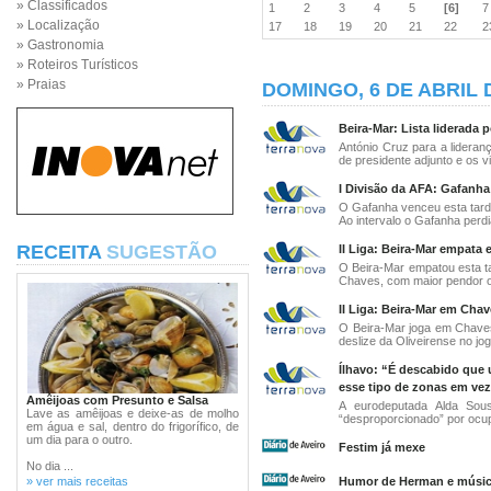
» Classificados
1
2
3
4
5
[6]
» Localização
17
18
19
20
21
22
» Gastronomia
» Roteiros Turísticos
» Praias
DOMINGO, 6 DE ABRIL 
Beira-Mar: Lista liderada
António Cruz para a lideran
de presidente adjunto e os vi
I Divisão da AFA: Gafanha
O Gafanha venceu esta tard
Ao intervalo o Gafanha perdia
RECEITA
SUGESTÃO
II Liga: Beira-Mar empata 
O Beira-Mar empatou esta ta
Chaves, com maior pendor of
II Liga: Beira-Mar em Cha
O Beira-Mar joga em Chave
deslize da Oliveirense no j
Ílhavo: “É descabido que 
esse tipo de zonas em vez 
Amêijoas com Presunto e Salsa
A eurodeputada Alda Sou
Lave as amêijoas e deixe-as de molho
“desproporcionado” por ocup
em água e sal, dentro do frigorífico, de
um dia para o outro.
Festim já mexe
No dia ...
» ver mais receitas
Humor de Herman e música