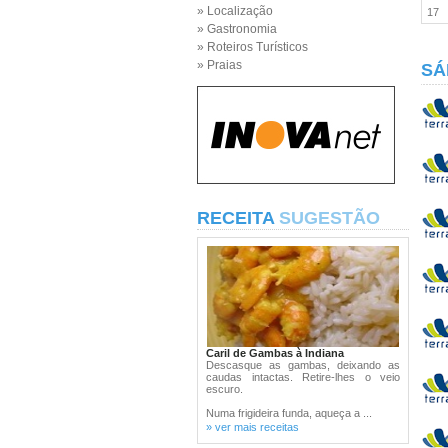
» Localização
17
» Gastronomia
» Roteiros Turísticos
» Praias
SÁ
RECEITA
SUGESTÃO
Caril de Gambas à Indiana
Descasque as gambas, deixando as
caudas intactas. Retire-lhes o veio
escuro.
Numa frigideira funda, aqueça a ...
» ver mais receitas