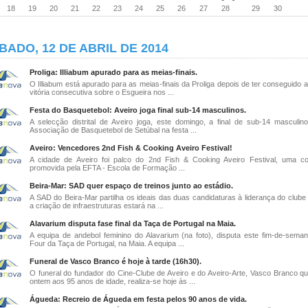
18
19
20
21
22
23
24
25
26
27
28
29
30
BADO, 12 DE ABRIL DE 2014
Proliga: Illiabum apurado para as meias-finais.
O Illiabum está apurado para as meias-finais da Proliga depois de ter conseguido 
vitória consecutiva sobre o Esgueira nos ...
Festa do Basquetebol: Aveiro joga final sub-14 masculinos.
A selecção distrital de Aveiro joga, este domingo, a final de sub-14 masculi
Associação de Basquetebol de Setúbal na festa ...
Aveiro: Vencedores 2nd Fish & Cooking Aveiro Festival!
A cidade de Aveiro foi palco do 2nd Fish & Cooking Aveiro Festival, uma c
promovida pela EFTA - Escola de Formação ...
Beira-Mar: SAD quer espaço de treinos junto ao estádio.
A SAD do Beira-Mar partilha os ideais das duas candidaturas à liderança do clube 
a criação de infraestruturas estará na ...
Alavarium disputa fase final da Taça de Portugal na Maia.
A equipa de andebol feminino do Alavarium (na foto), disputa este fim-de-seman
Four da Taça de Portugal, na Maia. A equipa ...
Funeral de Vasco Branco é hoje à tarde (16h30).
O funeral do fundador do Cine-Clube de Aveiro e do Aveiro-Arte, Vasco Branco qu
ontem aos 95 anos de idade, realiza-se hoje às ...
Águeda: Recreio de Águeda em festa pelos 90 anos de vida.