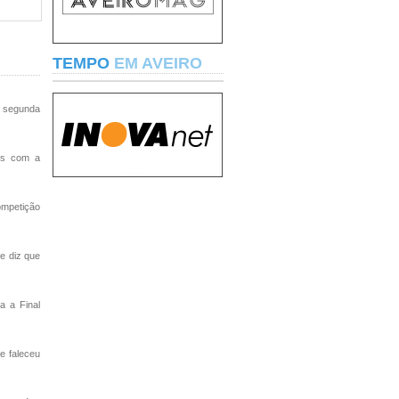
TEMPO
EM AVEIRO
a segunda
nos com a
ompetição
e diz que
a a Final
e faleceu