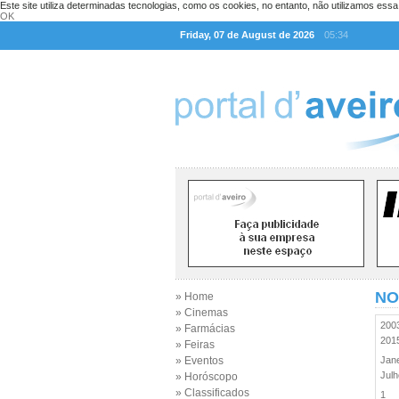
Este site utiliza determinadas tecnologias, como os cookies, no entanto, não utilizamos ess
OK
Friday, 07 de August de 2026
05:34
NO
» Home
» Cinemas
20
» Farmácias
20
» Feiras
» Eventos
Jan
Jul
» Horóscopo
» Classificados
1