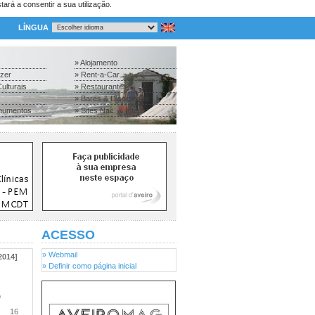
tará a consentir a sua utilização.
LÍNGUA
» Alojamento
azer
» Rent-a-Car
ulturais
» Restaurantes
» Bares & Discotecas
numentos
» Sites Nac. & Inter.
ACESSO
» Webmail
2014]
» Definir como página inicial
o
16