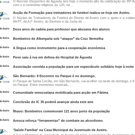
O Recreio Desportivo de Águeda tem hoje o momento alto da celebração do 90º An
com o a cerimónia religiosa, às 12h, na ...
Acção de Formação para treinadores de futebol realiza-se hoje em Aveiro.
O Núcleo de Treinadores de Futebol do Distrito de Aveiro com o apoio e a colab
ANTF, da A.F. Aveiro, do Eixense e da Junta de ...
Doze anos de cadeia para professor que abusava dos alunos
Bombeiros de Albergaria sob “ataque” da Cruz Vermelha
A língua como instrumento para a cooperação económica
Povo saiu à rua em defesa do Hospital de Águeda
Associação convida a população para um espectáculo solidário hoje à noite
São Bernardo: II Encontro no Parque é no domingo.
O Parque de Santa Cecília, em São Bernardo, vai acolher na tarde de domingo, o II
no Parque. Entre momentos musicais, ...
Comunidade venezuelana mobilizada para acção em Fátima
Conclusão do IC 35 poderá avançar ainda este ano
Ílhavo: Bombeiros comemoram 121 anos junto da população
Arouca reforça “ferramentas” de combate ao alcoolismo
'Saúde Familiar' na Casa Municipal da Juventude de Aveiro.