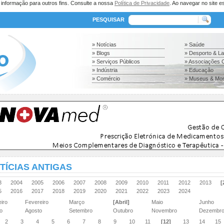
a informação para outros fins. Consulte a nossa
Política de Privacidade
. Ao navegar no site es
PESQUISAR
» Notícias
» Saúde
» Blogs
» Desporto & L
» Serviços Públicos
» Associações C
» Indústria
» Educação
» Comércio
» Museus & Mo
TÍCIAS ANTIGAS
03
2004
2005
2006
2007
2008
2009
2010
2011
2012
2013
[
15
2016
2017
2018
2019
2020
2021
2022
2023
2024
eiro
Fevereiro
Março
[Abril]
Maio
Junho
ho
Agosto
Setembro
Outubro
Novembro
Dezembr
2
3
4
5
6
7
8
9
10
11
[12]
13
14
15