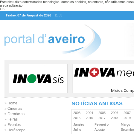
Este site utiliza determinadas tecnologias, como os cookies, no entanto, não utilizamos ess
a sua utilização.
OK
Friday, 07 de August de 2026
11:53
NOTÍCIAS ANTIGAS
» Home
» Cinemas
2003
2004
2005
2006
2007
» Farmácias
2015
2016
2017
2018
2019
» Feiras
» Eventos
Janeiro
Fevereiro
Março
Julho
Agosto
Setemb
» Horóscopo