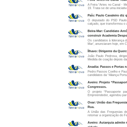
A Feira “Artes no Canal - M
19. Trata-se de uma iniciativ
País: Paulo Cavaleiro diz 
O deputado do PSD Paulo C
calçado, que transformou o a
Beira-Mar: Candidato Antó
construir Academia Despor
Os candidatos à liderança d
Mar', anunciaram hoje, em Co
Ílhavo: Dirigente da Quercu
João Paulo Pedrosa, dirige
Medida de coação depois da 
Anadia: Passos e Portas n
Pedro Passos Coelho e Paul
candidatos da “Aliança Portug
Aveiro: Projeto “Passapo
Congressos.
O projeto “Passaporte pa
Empreendedor, agendou para
Ovar: União das Freguesias
Rua.
A União das Freguesias de
retomar a organização do Fest
Aveiro: Autarquia admite