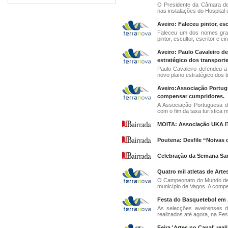
O Presidente da Câmara de 
nas instalações do Hospital 
Aveiro: Faleceu pintor, esc
Faleceu um dos nomes gran
pintor, escultor, escritor e c
Aveiro: Paulo Cavaleiro d
estratégico dos transporte
Paulo Cavaleiro defendeu a
novo plano estratégico dos t
Aveiro:Associação Portug
compensar cumpridores.
A Associação Portuguesa d
com o fim da taxa turística 
MOITA: Associação UKA ITO
Poutena: Desfile “Noivas 
Celebração da Semana Sant
Quatro mil atletas de Ar
O Campeonato do Mundo de Ar
município de Vagos. A compet
Festa do Basquetebol em 
As selecções aveirenses d
realizados até agora, na Fes
Feira 'Artes no Canal' real