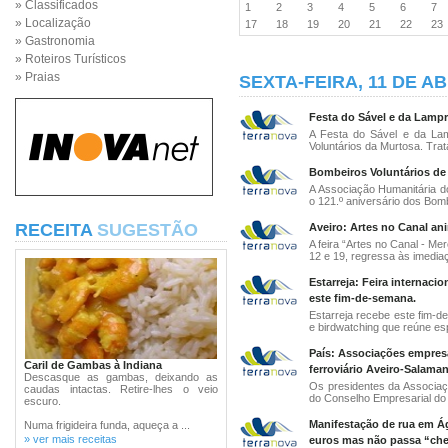
» Classificados
1
2
3
4
5
6
7
» Localização
17
18
19
20
21
22
2
» Gastronomia
» Roteiros Turísticos
» Praias
SEXTA-FEIRA, 11 DE AB
Festa do Sável e da Lampr
A Festa do Sável e da Lam
Voluntários da Murtosa. Trat
Bombeiros Voluntários de Í
A Associação Humanitária d
o 121.º aniversário dos Bom
RECEITA
SUGESTÃO
Aveiro: Artes no Canal an
A feira “Artes no Canal - M
12 e 19, regressa às imediaç
Estarreja: Feira internaci
este fim-de-semana.
Estarreja recebe este fim-d
e birdwatching que reúne espe
País: Associações empresa
Caril de Gambas à Indiana
ferroviário Aveiro-Salaman
Descasque as gambas, deixando as
Os presidentes da Associaçã
caudas intactas. Retire-lhes o veio
do Conselho Empresarial do 
escuro.
Manifestação de rua em Ág
Numa frigideira funda, aqueça a ...
» ver mais receitas
euros mas não passa “ch