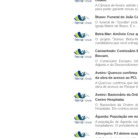
cidade.
A Câmara de Aveiro admite 
para poder garantir novas so
Ílhavo: Funeral de João Ca
O funeral de “Gordita” est
Igreja Matriz de Ílhavo. É o ..
Beira-Mar: António Cruz a
O projeto “Somos Beira-Ma
candidatura que será sufraga
Cantanhede: Comissário Eu
Biocant.
O Comissário Europeu Joha
Adjunto e do Desenvolvimento
Aveiro: Quercus confirma 
da obra de acesso ao PCI.
A Quercus confirma que deu 
obra de acesso ao Parque da
Aveiro: Bastonário da Ord
Centro Hospitalar.
O Bastonário da Ordem dos
Hospitalar. Em crónica assin
Águeda: População em marc
A população de Águeda sai 
hospitalares. O presidente d
Albergaria: PJ deteve sus