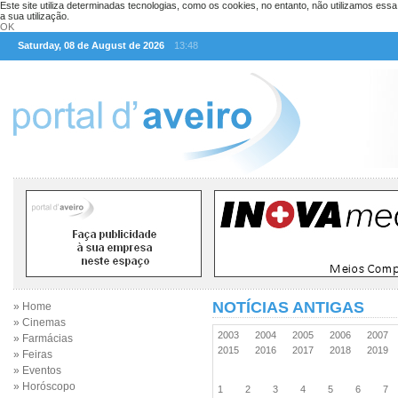
Este site utiliza determinadas tecnologias, como os cookies, no entanto, não utilizamos ess
a sua utilização.
OK
Saturday, 08 de August de 2026
13:48
NOTÍCIAS ANTIGAS
» Home
» Cinemas
2003
2004
2005
2006
2007
» Farmácias
2015
2016
2017
2018
2019
» Feiras
» Eventos
» Horóscopo
1
2
3
4
5
6
7