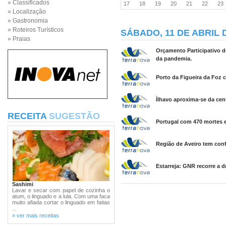
» Classificados
17
18
19
20
21
22
2
» Localização
» Gastronomia
» Roteiros Turísticos
SÁBADO, 11 DE ABRIL 
» Praias
Orçamento Participativo d
da pandemia.
Porto da Figueira da Foz c
Ílhavo aproxima-se da cen
RECEITA
SUGESTÃO
Portugal com 470 mortes e
Região de Aveiro tem conf
Estarreja: GNR recorre a 
Sashimi
Lavar e secar com papel de cozinha o
atum, o linguado e a lula. Com uma faca
muito afiada cortar o linguado em fatias
...
» ver mais receitas