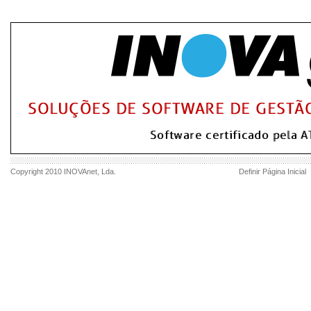
Copyright 2010
INOVAnet
, Lda.
Definir Página Inicial