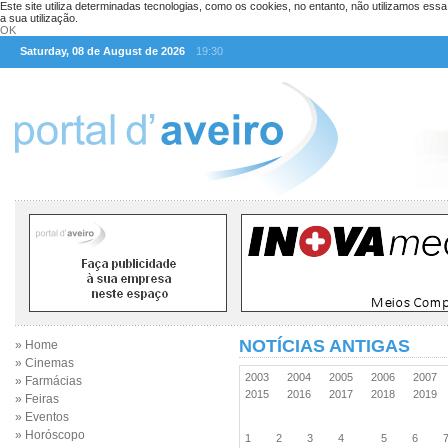
Este site utiliza determinadas tecnologias, como os cookies, no entanto, não utilizamos ess
a sua utilização.
OK
Saturday, 08 de August de 2026
19:30
NOTÍCIAS ANTIGAS
» Home
» Cinemas
2003
2004
2005
2006
2007
» Farmácias
2015
2016
2017
2018
2019
» Feiras
» Eventos
» Horóscopo
1
2
3
4
5
6