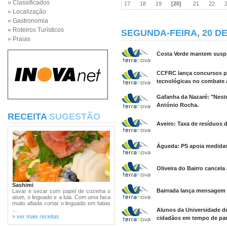
» Classificados
17
18
19
[20]
21
22
» Localização
» Gastronomia
» Roteiros Turísticos
SEGUNDA-FEIRA, 20 DE
» Praias
Costa Verde mantem suspe
CCFRC lança concursos par
tecnológicas no combate 
Gafanha da Nazaré: "Neste
António Rocha.
RECEITA
SUGESTÃO
Aveiro: Taxa de resíduos 
Águeda: PS apoia medidas
Oliveira do Bairro cancel
Sashimi
Bairrada lança mensagem d
Lavar e secar com papel de cozinha o
atum, o linguado e a lula. Com uma faca
muito afiada cortar o linguado em fatias
...
Alunos da Universidade de
» ver mais receitas
cidadãos em tempo de pa