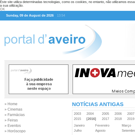
Este site utiliza determinadas tecnologias, como os cookies, no entanto, não utilizamos ess
a sua utilização.
OK
Sunday, 09 de August de 2026
13:54
NOTÍCIAS ANTIGAS
» Home
» Cinemas
2003
2004
2005
2006
200
» Farmácias
2015
[2016]
2017
2018
201
» Feiras
» Eventos
Janeiro
Fevereiro
Março
Julho
Agosto
Setemb
» Horóscopo