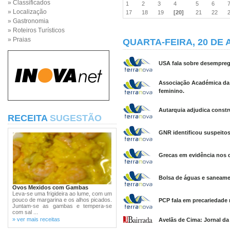
» Classificados
1
2
3
4
5
6
» Localização
17
18
19
[20]
21
22
» Gastronomia
» Roteiros Turísticos
» Praias
QUARTA-FEIRA, 20 DE 
USA fala sobre desemprego
Associação Académica da 
feminino.
Autarquia adjudica constr
RECEITA
SUGESTÃO
GNR identificou suspeitos
Grecas em evidência nos di
Bolsa de águas e saneame
Ovos Mexidos com Gambas
Leva-se uma frigideira ao lume, com um
pouco de margarina e os alhos picados.
PCP fala em precariedade 
Juntam-se as gambas e tempera-se
com sal ...
» ver mais receitas
Avelãs de Cima: Jornal da 