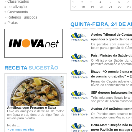
» Classificados
1
2
3
4
5
6
7
» Localização
17
18
19
20
21
22
2
» Gastronomia
» Roteiros Turísticos
» Praias
QUINTA-FEIRA, 24 DE A
Aveiro: Tribunal de Conta
apanhou o gosto de nos sa
Os partidos com assento n
futuro para a gestão da Câma
País: Ministro da Saúde di
O Ministro da Saúde diz q
permitirá evolução e aprofun
RECEITA
SUGESTÃO
Ílhavo: “O prémio é uma 
de premiar o trabalho” – 
Fernando Caçoilo adverte 
níveis de conhecimento ao nív
SEF detetou imigrantes ile
Três imigrantes ilegais for
sob pena de serem afastados
Amêijoas com Presunto e Salsa
Aveiro: AM unânime contra
Lave as amêijoas e deixe-as de molho
Os Partidos com assento na
em água e sal, dentro do frigorífico, de
aclamação, uma Moção contr
um dia para o outro.
Beira-Mar: “Direção não fi
No dia ...
» ver mais receitas
novo Pavilhão no espaço d