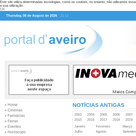
Este site utiliza determinadas tecnologias, como os cookies, no entanto, não utilizamos ess
a sua utilização.
OK
Thursday, 06 de August de 2026
21:12
NOTÍCIAS ANTIGAS
» Home
» Cinemas
2003
2004
2005
2006
2007
» Farmácias
2015
2016
2017
2018
2019
» Feiras
» Eventos
Janeiro
Fevereiro
Março
Julho
Agosto
Setemb
» Horóscopo