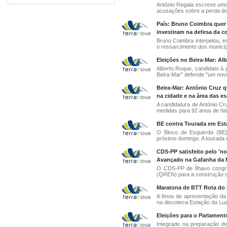
António Regala escreve uma
acusações sobre a perda do 
País: Bruno Coimbra quer 
investiram na defesa da co
Bruno Coimbra interpelou, e
o ressarcimento dos municíp
Eleições no Beira-Mar: Al
Alberto Roque, candidato à 
Beira-Mar" defende "um novo 
Beira-Mar: António Cruz q
na cidade e na área das es
A candidatura de António C
medidas para 92 anos de his
BE contra Tourada em Esta
O Bloco de Esquerda (BE) 
próximo domingo. A tourada é
CDS-PP satisfeito pelo 'n
Avançado na Gafanha da 
O CDS-PP de Ílhavo congra
(QREN) para a construção do
Maratona de BTT Rota do B
A festa de apresentação da
na discoteca Estação da Luz,
Eleições para o Parlament
Integrado na preparação do