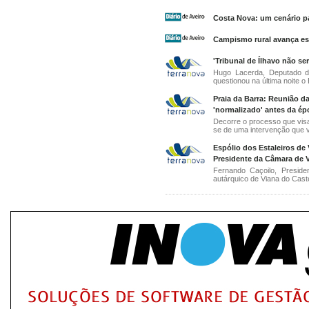
Costa Nova: um cenário pa
Campismo rural avança es
'Tribunal de Ílhavo não se
Hugo Lacerda, Deputado do
questionou na última noite o 
Praia da Barra: Reunião d
'normalizado' antes da ép
Decorre o processo que visa a
se de uma intervenção que vi
Espólio dos Estaleiros de
Presidente da Câmara de V
Fernando Caçoilo, Preside
autárquico de Viana do Caste