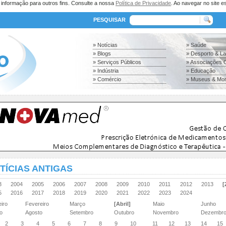
a informação para outros fins. Consulte a nossa
Política de Privacidade
. Ao navegar no site es
PESQUISAR
» Notícias
» Saúde
» Blogs
» Desporto & L
» Serviços Públicos
» Associações C
» Indústria
» Educação
» Comércio
» Museus & Mo
TÍCIAS ANTIGAS
03
2004
2005
2006
2007
2008
2009
2010
2011
2012
2013
[
15
2016
2017
2018
2019
2020
2021
2022
2023
2024
eiro
Fevereiro
Março
[Abril]
Maio
Junho
ho
Agosto
Setembro
Outubro
Novembro
Dezembr
2
3
4
5
6
7
8
9
10
11
12
13
14
15