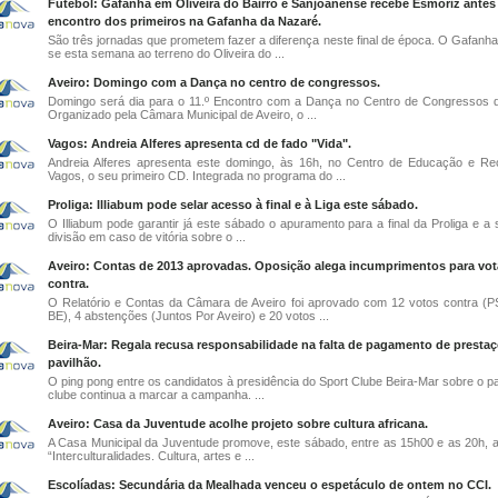
Futebol: Gafanha em Oliveira do Bairro e Sanjoanense recebe Esmoriz antes
encontro dos primeiros na Gafanha da Nazaré.
São três jornadas que prometem fazer a diferença neste final de época. O Gafanha
se esta semana ao terreno do Oliveira do ...
Aveiro: Domingo com a Dança no centro de congressos.
Domingo será dia para o 11.º Encontro com a Dança no Centro de Congressos d
Organizado pela Câmara Municipal de Aveiro, o ...
Vagos: Andreia Alferes apresenta cd de fado "Vida".
Andreia Alferes apresenta este domingo, às 16h, no Centro de Educação e Re
Vagos, o seu primeiro CD. Integrada no programa do ...
Proliga: Illiabum pode selar acesso à final e à Liga este sábado.
O Illiabum pode garantir já este sábado o apuramento para a final da Proliga e a 
divisão em caso de vitória sobre o ...
Aveiro: Contas de 2013 aprovadas. Oposição alega incumprimentos para vot
contra.
O Relatório e Contas da Câmara de Aveiro foi aprovado com 12 votos contra (
BE), 4 abstenções (Juntos Por Aveiro) e 20 votos ...
Beira-Mar: Regala recusa responsabilidade na falta de pagamento de presta
pavilhão.
O ping pong entre os candidatos à presidência do Sport Clube Beira-Mar sobre o pa
clube continua a marcar a campanha. ...
Aveiro: Casa da Juventude acolhe projeto sobre cultura africana.
A Casa Municipal da Juventude promove, este sábado, entre as 15h00 e as 20h, a i
“Interculturalidades. Cultura, artes e ...
Escolíadas: Secundária da Mealhada venceu o espetáculo de ontem no CCI.