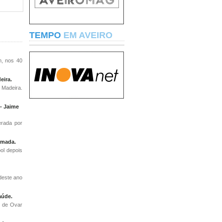
TEMPO
EM AVEIRO
m, nos 40
eira.
 Madeira.
 - Jaime
derada por
irmada.
bol depois
deste ano
aúde.
l de Ovar