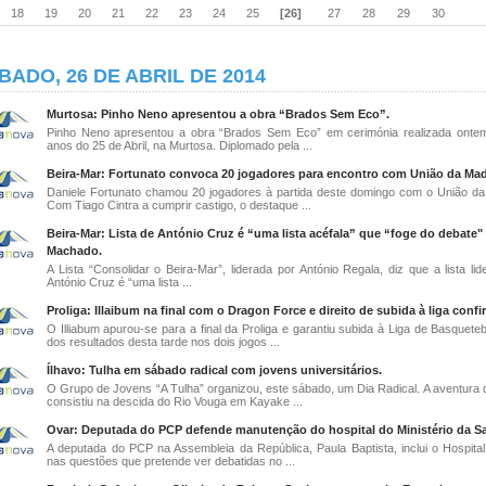
18
19
20
21
22
23
24
25
[26]
27
28
29
30
BADO, 26 DE ABRIL DE 2014
Murtosa: Pinho Neno apresentou a obra “Brados Sem Eco”.
Pinho Neno apresentou a obra “Brados Sem Eco” em cerimónia realizada onte
anos do 25 de Abril, na Murtosa. Diplomado pela ...
Beira-Mar: Fortunato convoca 20 jogadores para encontro com União da Mad
Daniele Fortunato chamou 20 jogadores à partida deste domingo com o União da
Com Tiago Cintra a cumprir castigo, o destaque ...
Beira-Mar: Lista de António Cruz é “uma lista acéfala” que “foge do debate"
Machado.
A Lista “Consolidar o Beira-Mar”, liderada por António Regala, diz que a lista li
António Cruz é “uma lista ...
Proliga: Illaibum na final com o Dragon Force e direito de subida à liga conf
O Illiabum apurou-se para a final da Proliga e garantiu subida à Liga de Basquete
dos resultados desta tarde nos dois jogos ...
Ílhavo: Tulha em sábado radical com jovens universitários.
O Grupo de Jovens “A Tulha” organizou, este sábado, um Dia Radical. A aventura 
consistiu na descida do Rio Vouga em Kayake ...
Ovar: Deputada do PCP defende manutenção do hospital do Ministério da S
A deputada do PCP na Assembleia da República, Paula Baptista, inclui o Hospita
nas questões que pretende ver debatidas no ...