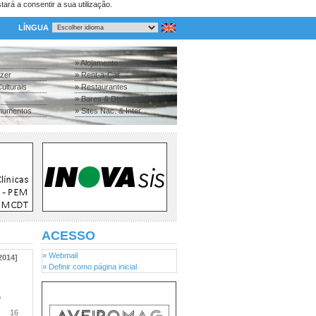
tará a consentir a sua utilização.
LÍNGUA
» Alojamento
azer
» Rent-a-Car
ulturais
» Restaurantes
» Bares & Discotecas
numentos
» Sites Nac. & Inter.
ACESSO
» Webmail
2014]
» Definir como página inicial
o
16