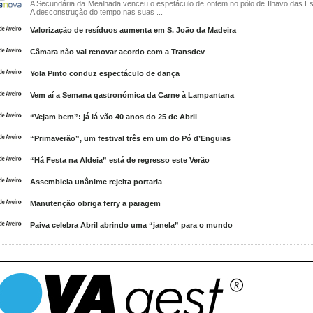
A Secundária da Mealhada venceu o espetáculo de ontem no pólo de Ílhavo das Es
A desconstrução do tempo nas suas ...
Valorização de resíduos aumenta em S. João da Madeira
Câmara não vai renovar acordo com a Transdev
Yola Pinto conduz espectáculo de dança
Vem aí a Semana gastronómica da Carne à Lampantana
“Vejam bem”: já lá vão 40 anos do 25 de Abril
“Primaverão”, um festival três em um do Pó d’Enguias
“Há Festa na Aldeia” está de regresso este Verão
Assembleia unânime rejeita portaria
Manutenção obriga ferry a paragem
Paiva celebra Abril abrindo uma “janela” para o mundo