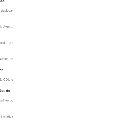
 do
 desloca-
e Aveiro.
creio, em
subida de
ar
PS, CDU e
ções do
vilhão do
niciativa