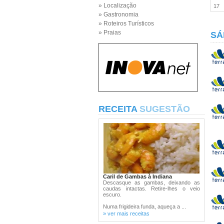
» Localização
17
» Gastronomia
» Roteiros Turísticos
» Praias
SÁ
RECEITA
SUGESTÃO
Caril de Gambas à Indiana
Descasque as gambas, deixando as
caudas intactas. Retire-lhes o veio
escuro.
Numa frigideira funda, aqueça a ...
» ver mais receitas