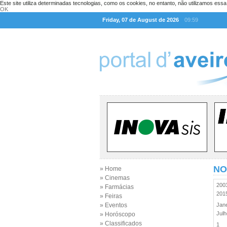
Este site utiliza determinadas tecnologias, como os cookies, no entanto, não utilizamos ess
OK
Friday, 07 de August de 2026
09:59
NO
» Home
» Cinemas
20
» Farmácias
20
» Feiras
» Eventos
Jan
Jul
» Horóscopo
» Classificados
1