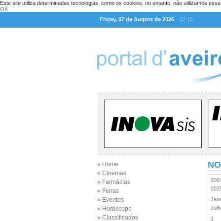
Este site utiliza determinadas tecnologias, como os cookies, no entanto, não utilizamos ess
OK
Friday, 07 de August de 2026
22:15
NO
» Home
» Cinemas
20
» Farmácias
20
» Feiras
» Eventos
Jan
Jul
» Horóscopo
» Classificados
1