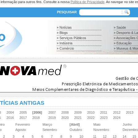
a informação para outros fins. Consulte a nossa
Política de Privacidade
. Ao navegar no site es
PESQUISAR
» Notícias
» Saúde
» Blogs
» Desporto & L
» Serviços Públicos
» Associações C
» Indústria
» Educação
» Comércio
» Museus & Mo
TÍCIAS ANTIGAS
03
2004
2005
[2006]
2007
2008
2009
2010
2011
2012
2013
15
2016
2017
2018
2019
2020
2021
2022
2023
2024
eiro
Fevereiro
Março
[Abril]
Maio
Junho
ho
Agosto
Setembro
Outubro
Novembro
Dezembr
2
3
4
5
6
7
8
9
10
11
12
13
14
15