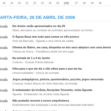
18
19
20
21
22
23
24
25
[26]
27
28
29
30
ARTA-FEIRA, 26 DE ABRIL DE 2006
Em Aveiro serão apresentados no dia 29
Meios afectados ao combate de incêndios apresentados em Aveiro
O Águas Boas tem tudo para somar os três pontos
Visto da Bancada - Águeda a uma vitória da subida
Oliveira do Bairro, em casa, despediu-se dos seus adeptos com uma derrot
Tribuna de Honra - Pampilhosa divide terceiro lugar
Na estrada de 1 a 4 de Junho
Ciclismo - Grande Prémio Abimota
Olha para o que ele diz e não olhes para o que ele faz
Univer(sal)idades - A força do exemplo
Jogos pedagógicos, pintura, questionários, puzzles, jogos sensoriais
Crianças visitam Museu do Vinho Bairrada, em Anadia
O embaixador da Ucrânia, Rostyslav Tronenko, visita Águeda
Águeda - Embaixador da Ucrânia visita Águeda
Não poderão recorrer a novos empréstimos
Endividamento das Autarquias Locais preocupa deputado bairradino