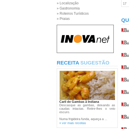
» Localização
17
» Gastronomia
» Roteiros Turísticos
» Praias
QU
RECEITA
SUGESTÃO
Caril de Gambas à Indiana
Descasque as gambas, deixando as
caudas intactas. Retire-lhes o veio
escuro.
Numa frigideira funda, aqueça a ...
» ver mais receitas