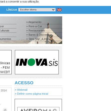
tará a consentir a sua utilização.
LÍNGUA
» Alojamento
azer
» Rent-a-Car
ulturais
» Restaurantes
» Bares & Discotecas
numentos
» Sites Nac. & Inter.
ACESSO
» Webmail
2014
» Definir como página inicial
o
16