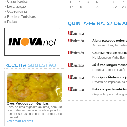
» Classificados
1
2
3
4
5
6
7
» Localização
17
18
19
20
21
22
2
» Gastronomia
» Roteiros Turísticos
» Praias
QUINTA-FEIRA, 27 DE A
Alerta para que todos 
Soza - Actulização cadas
Crianças visitam Muse
No Museu do Vinho Bairr
RECEITA
SUGESTÃO
Já lá vão longos mese
Rotunda sem iluminação
Principais títulos dos j
Revista de imprensa da 
Esta é a quarta subida
Galp sobe preço das gas
Ovos Mexidos com Gambas
Leva-se uma frigideira ao lume, com um
pouco de margarina e os alhos picados.
Juntam-se as gambas e tempera-se
com sal ...
» ver mais receitas