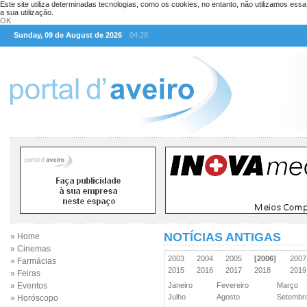
Este site utiliza determinadas tecnologias, como os cookies, no entanto, não utilizamos ess
a sua utilização.
OK
Sunday, 09 de August de 2026
04:28
NOTÍCIAS ANTIGAS
» Home
» Cinemas
2003
2004
2005
[2006]
200
» Farmácias
2015
2016
2017
2018
201
» Feiras
» Eventos
Janeiro
Fevereiro
Março
Julho
Agosto
Setemb
» Horóscopo