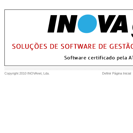
Copyright 2010
INOVAnet
, Lda.
Definir Página Inicial