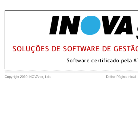
Copyright 2010
INOVAnet
, Lda.
Definir Página Inicial