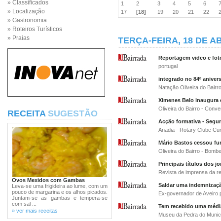
» Classificados
1
2
3
4
5
6
» Localização
17
[18]
19
20
21
22
» Gastronomia
» Roteiros Turísticos
» Praias
TERÇA-FEIRA, 18 DE AB
Reportagem video e fot
portugal
integrado no 84º anivers
Natação Oliveira do Bairr
Ximenes Belo inaugura
Oliveira do Bairro - Conv
RECEITA
SUGESTÃO
Acção formativa - Segur
Anadia - Rotary Clube Cu
Mário Bastos cessou fu
Oliveira do Bairro - Bom
Principais títulos dos jo
Revista de imprensa da r
Ovos Mexidos com Gambas
Saldar uma indemnizaçã
Leva-se uma frigideira ao lume, com um
pouco de margarina e os alhos picados.
Ex-governador de Aveiro 
Juntam-se as gambas e tempera-se
com sal ...
Tem recebido uma média 
» ver mais receitas
Museu da Pedra do Municí