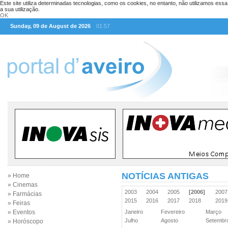
Este site utiliza determinadas tecnologias, como os cookies, no entanto, não utilizamos ess
a sua utilização.
OK
Sunday, 09 de August de 2026
01:57
NOTÍCIAS ANTIGAS
» Home
» Cinemas
2003
2004
2005
[2006]
200
» Farmácias
2015
2016
2017
2018
201
» Feiras
» Eventos
Janeiro
Fevereiro
Março
Julho
Agosto
Setemb
» Horóscopo