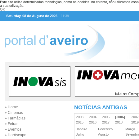
Este site utiliza determinadas tecnologias, como os cookies, no entanto, não utilizamos ess
a sua utilização.
OK
Saturday, 08 de August de 2026
11:39
NOTÍCIAS ANTIGAS
» Home
» Cinemas
2003
2004
2005
[2006]
200
» Farmácias
2015
2016
2017
2018
201
» Feiras
» Eventos
Janeiro
Fevereiro
Março
Julho
Agosto
Setemb
» Horóscopo