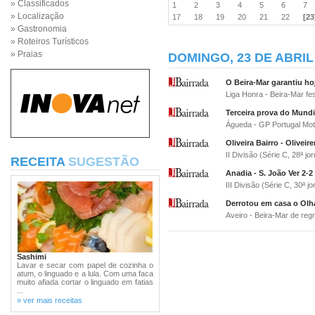
» Classificados
1
2
3
4
5
6
7
» Localização
17
18
19
20
21
22
[23
» Gastronomia
» Roteiros Turísticos
» Praias
DOMINGO, 23 DE ABRIL
O Beira-Mar garantiu hoj
Liga Honra - Beira-Mar fe
Terceira prova do Mund
Águeda - GP Portugal Mo
Oliveira Bairro - Oliveir
II Divisão (Série C, 28ª j
RECEITA
SUGESTÃO
Anadia - S. João Ver 2-2
III Divisão (Série C, 30ª j
Derrotou em casa o Olh
Aveiro - Beira-Mar de reg
Sashimi
Lavar e secar com papel de cozinha o
atum, o linguado e a lula. Com uma faca
muito afiada cortar o linguado em fatias
...
» ver mais receitas