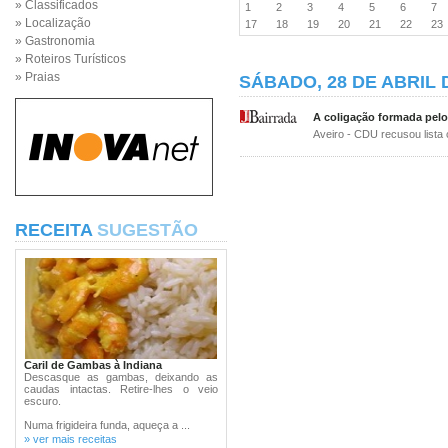
» Classificados
1
2
3
4
5
6
7
» Localização
17
18
19
20
21
22
2
» Gastronomia
» Roteiros Turísticos
» Praias
SÁBADO, 28 DE ABRIL 
A coligação formada pel
Aveiro - CDU recusou list
RECEITA
SUGESTÃO
Caril de Gambas à Indiana
Descasque as gambas, deixando as
caudas intactas. Retire-lhes o veio
escuro.
Numa frigideira funda, aqueça a ...
» ver mais receitas