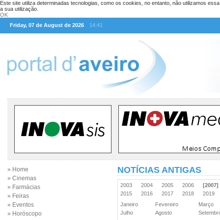
Este site utiliza determinadas tecnologias, como os cookies, no entanto, não utilizamos ess
a sua utilização.
OK
Friday, 07 de August de 2026
14:41
NOTÍCIAS ANTIGAS
» Home
» Cinemas
2003
2004
2005
2006
[2007]
» Farmácias
2015
2016
2017
2018
2019
» Feiras
» Eventos
Janeiro
Fevereiro
Março
Julho
Agosto
Setemb
» Horóscopo