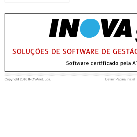
Copyright 2010
INOVAnet
, Lda.
Definir Página Inicial