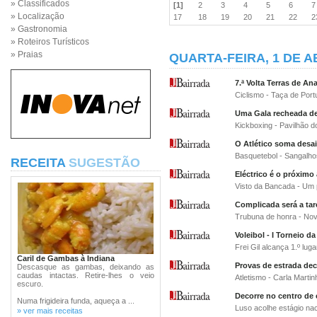
» Classificados
[1]
2
3
4
5
6
» Localização
17
18
19
20
21
22
» Gastronomia
» Roteiros Turísticos
» Praias
QUARTA-FEIRA, 1 DE A
7.ª Volta Terras de An
Ciclismo - Taça de Por
Uma Gala recheada d
Kickboxing - Pavilhão 
O Atlético soma desai
Basquetebol - Sangalhos
RECEITA
SUGESTÃO
Eléctrico é o próximo 
Visto da Bancada - Um 
Complicada será a ta
Trubuna de honra - Nov
Voleibol - I Torneio d
Frei Gil alcança 1.º luga
Caril de Gambas à Indiana
Provas de estrada de
Descasque as gambas, deixando as
caudas intactas. Retire-lhes o veio
Atletismo - Carla Marti
escuro.
Decorre no centro de 
Numa frigideira funda, aqueça a ...
Luso acolhe estágio nac
» ver mais receitas