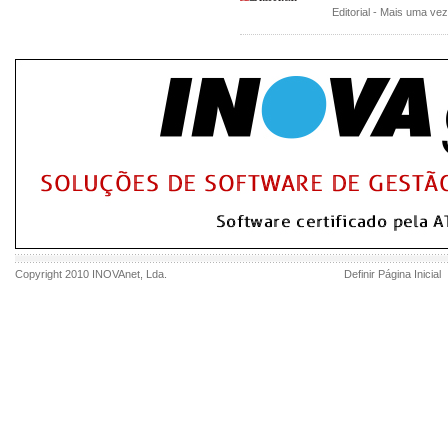
Editorial - Mais uma vez
Copyright 2010
INOVAnet
, Lda.
Definir Página Inicial