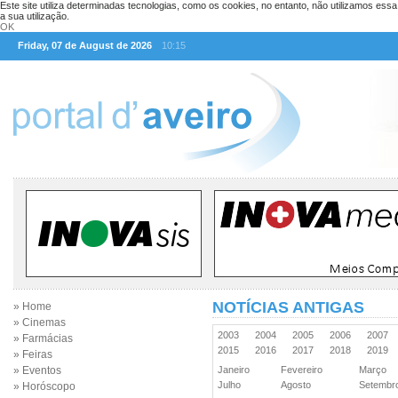
Este site utiliza determinadas tecnologias, como os cookies, no entanto, não utilizamos ess
a sua utilização.
OK
Friday, 07 de August de 2026
10:15
NOTÍCIAS ANTIGAS
» Home
» Cinemas
2003
2004
2005
2006
2007
» Farmácias
2015
2016
2017
2018
2019
» Feiras
» Eventos
Janeiro
Fevereiro
Março
Julho
Agosto
Setemb
» Horóscopo