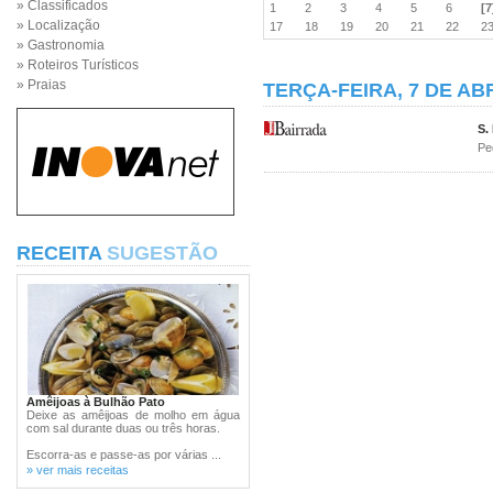
» Classificados
1
2
3
4
5
6
[7
» Localização
17
18
19
20
21
22
2
» Gastronomia
» Roteiros Turísticos
» Praias
TERÇA-FEIRA, 7 DE ABR
S.
Pe
RECEITA
SUGESTÃO
Amêijoas à Bulhão Pato
Deixe as amêijoas de molho em água
com sal durante duas ou três horas.
Escorra-as e passe-as por várias ...
» ver mais receitas