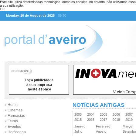
Este site utiliza determinadas tecnologias, como os cookies, no entanto, não utilizamos ess
a sua utilização.
OK
Monday, 10 de August de 2026
09:50
NOTÍCIAS ANTIGAS
» Home
» Cinemas
2003
2004
2005
2006
2007
» Farmácias
2015
2016
2017
2018
2019
» Feiras
» Eventos
Janeiro
Fevereiro
Março
Julho
Agosto
Setemb
» Horóscopo