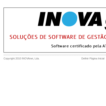
Copyright 2010
INOVAnet
, Lda.
Definir Página Inicial